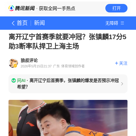
· 获取全网一手热点
打开
首页
新闻
无障碍
离开辽宁首赛季就要冲冠？张镇麟17分5
助3断率队捍卫上海主场
狼叔评论
关注
2026年5月15日21:37
广东
体育领域创作者
问AI
·
离开辽宁后首赛季，张镇麟的爆发是否预示冲冠
希望？