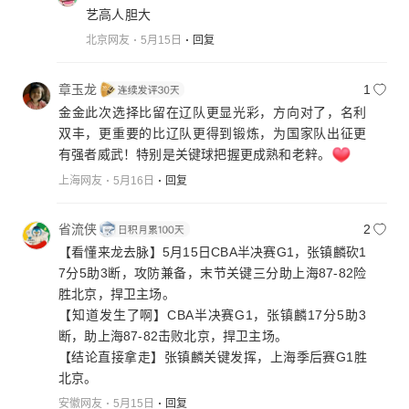
艺高人胆大
北京网友
5月15日
回复
章玉龙
1
金金此次选择比留在辽队更显光彩，方向对了，名利
双丰，更重要的比辽队更得到锻炼，为国家队出征更
有强者威武！特别是关键球把握更成熟和老辢。
上海网友
5月16日
回复
省流侠
2
【看懂来龙去脉】5月15日CBA半决赛G1，张镇麟砍1
7分5助3断，攻防兼备，末节关键三分助上海87-82险
胜北京，捍卫主场。
【知道发生了啊】CBA半决赛G1，张镇麟17分5助3
断，助上海87-82击败北京，捍卫主场。
【结论直接拿走】张镇麟关键发挥，上海季后赛G1胜
北京。
安徽网友
5月15日
回复