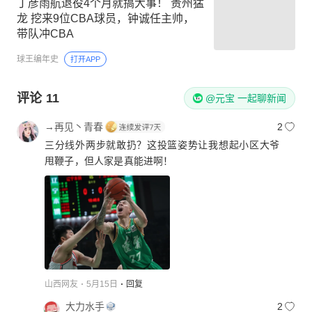
丁彦雨航退役4个月就搞大事！ 贵州猛
龙 挖来9位CBA球员，钟诚任主帅，
带队冲CBA
球王编年史
打开APP
评论
11
@元宝 一起聊新闻
→再见丶青春
2
三分线外两步就敢扔？这投篮姿势让我想起小区大爷
甩鞭子，但人家是真能进啊！
山西网友
5月15日
回复
大力水手
2