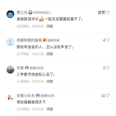
寒江月
首赞
谢谢狼叔评论
一般先说要赢就赢不了。
北京网友
5月16日
回复
赤脚奔跑的曲哥
4
那些骂金金的人，怎么没有声音了，
辽宁网友
5月15日
回复
优客
2
三李要尽快放松心态了。
上海网友
5月15日
回复
杀猴小队长
11
得张镇麟者得天下
辽宁网友
5月15日
回复