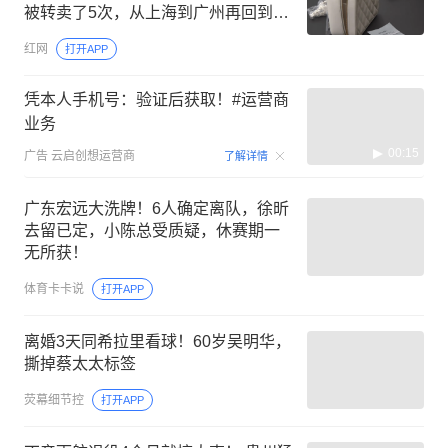
被转卖了5次，从上海到广州再回到上
海
红网
打开APP
凭本人手机号：验证后获取！#运营商
业务
00:15
广告
云启创想运营商
了解详情
广东宏远大洗牌！6人确定离队，徐昕
去留已定，小陈总受质疑，休赛期一
无所获！
体育卡卡说
打开APP
离婚3天同希拉里看球！60岁吴明华，
撕掉蔡太太标签
荧幕细节控
打开APP