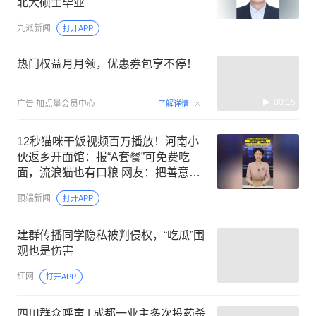
北大硕士毕业
九派新闻
打开APP
热门权益月月领，优惠券包享不停！
00:15
广告
加点量会员中心
了解详情
12秒猫咪干饭视频百万播放！河南小
伙返乡开面馆：报“A套餐”可免费吃
面，流浪猫也有口粮 网友：把善意分
给困境路人与流浪生灵
顶端新闻
打开APP
建群传播同学隐私被判侵权，“吃瓜”围
观也是伤害
红网
打开APP
四川群众呼声 | 成都一业主多次投药杀