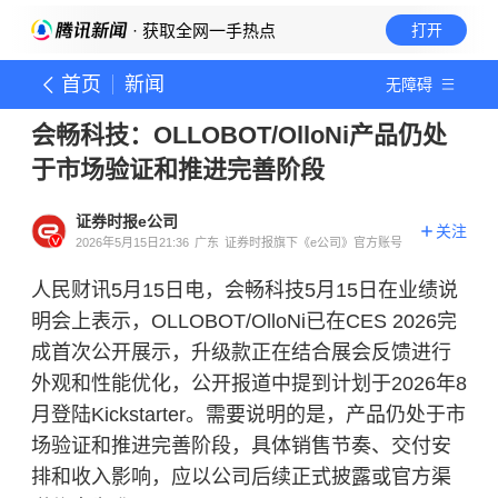
· 获取全网一手热点
打开
首页
新闻
无障碍
会畅科技：OLLOBOT/OlloNi产品仍处
于市场验证和推进完善阶段
证券时报e公司
关注
2026年5月15日21:36
广东
证券时报旗下《e公司》官方账号
人民财讯5月15日电，会畅科技5月15日在业绩说
明会上表示，OLLOBOT/OlloNi已在CES 2026完
成首次公开展示，升级款正在结合展会反馈进行
外观和性能优化，公开报道中提到计划于2026年8
月登陆Kickstarter。需要说明的是，产品仍处于市
场验证和推进完善阶段，具体销售节奏、交付安
排和收入影响，应以公司后续正式披露或官方渠