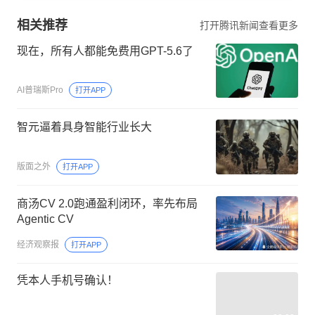
相关推荐
打开腾讯新闻查看更多
现在，所有人都能免费用GPT-5.6了
AI普瑞斯Pro
打开APP
智元逼着具身智能行业长大
版面之外
打开APP
商汤CV 2.0跑通盈利闭环，率先布局
Agentic CV
经济观察报
打开APP
凭本人手机号确认！