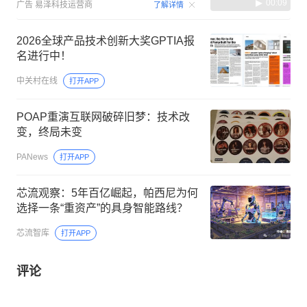
00:09
广告
易泽科技运营商
了解详情
2026全球产品技术创新大奖GPTIA报
名进行中！
中关村在线
打开APP
POAP重演互联网破碎旧梦：技术改
变，终局未变
PANews
打开APP
芯流观察：5年百亿崛起，帕西尼为何
选择一条“重资产”的具身智能路线？
芯流智库
打开APP
评论