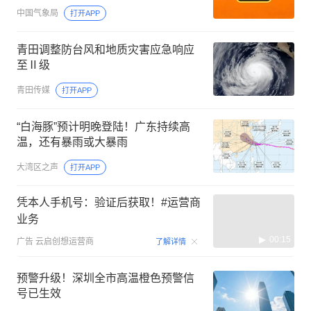
中国气象局
打开APP
青田调整防台风和地质灾害应急响应
至Ⅱ级
青田传媒
打开APP
“白海豚”预计明晚登陆！广东持续高
温，还有暴雨或大暴雨
大湾区之声
打开APP
凭本人手机号：验证后获取！#运营商
业务
00:15
广告
云启创想运营商
了解详情
预警升级！深圳全市高温橙色预警信
号已生效