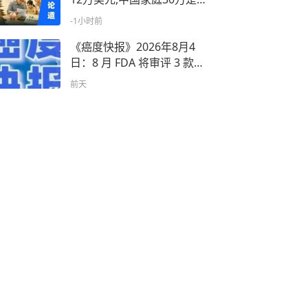
“断裂带”——抗癌,先算好这
-1小时前
笔账!
《癌度快报》2026年8月4
日：8 月 FDA 将审评 3 款肿
瘤创新药：溶瘤病毒、多发
前天
性骨髓瘤新药、放射性配体
疗法！