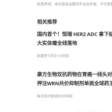
免责声明：本内容来自腾讯平台创作者，不代表
相关推荐
国内首个！恒瑞 HER2 ADC 
大实体瘤全线落地
新康界
1评论
1小时前
康方生物双抗药物在胃癌一线头对
押注WRN共价抑制剂单挑全球药
每日经济新闻
30分钟前