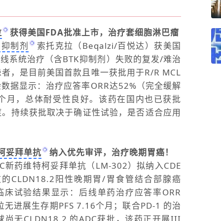
拉
获得美国FDA批准上市，治疗套细胞淋巴瘤
L2抑制剂
索托克拉（Beqalzi/百悦达）获美国
线系统治疗（含BTK抑制剂）失败的复发/难治
患者，是目前美国首款且唯一获批用于R/R MCL
试验数据显示：治疗应答率ORR达52%（完全缓解
.8个月，总体耐受性良好。该药在国内也已获批
LL适应症。持续获批取决于确证性试验，是否适合应用
柯妥拜单抗
纳入优先审评，治疗晚期
胃癌
！
DC新药维特柯妥拜单抗（LM-302）拟纳入CDE
CLDN18.2阳性晚期胃/胃食管结合部腺癌
期临床试验结果显示：后线单药治疗应答率ORR
位无进展生存期PFS 7.16个月；联合PD-1 的治
尚无CLDN18.2 的ADC获批，该药正开展III