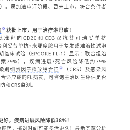
线）。属加速审评阶段、暂未上市，符合条件者
抗
获批上市，用于治疗淋巴瘤！
新批准靶向CD20和CD3双抗艾可瑞妥单抗
市，联合利妥昔单抗+来那度胺用于复发或难治性滤泡
期临床试验（EPCORE FL-1）显示：联合组治
2方案79%），疾病进展/死亡风险降低约79%
低级别
细胞因子释放综合征
（CRS）及感染风
合适应症的FL病友，可咨询主治医生评估是否
防和CRS监测。
更好，疾病进展风险降低38%！
1的免疫药，挑对时间可能多活更久！最新荟萃分析