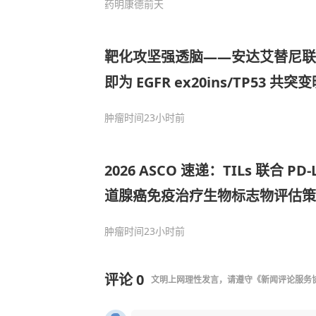
药明康德
前天
靶化攻坚强透脑——安达艾替尼联合
即为 EGFR ex20ins/TP53 共突
内外病灶快速缓解
肿瘤时间
23小时前
2026 ASCO 速递：TILs 联合 
道腺癌免疫治疗生物标志物评估策
肿瘤时间
23小时前
评论
0
文明上网理性发言，请遵守
《新闻评论服务