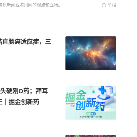
腾讯新闻或腾讯网的观点和立场。
举报
拿下结直肠癌适应症，三
头硬刚O药；拜耳
王｜掘金创新药