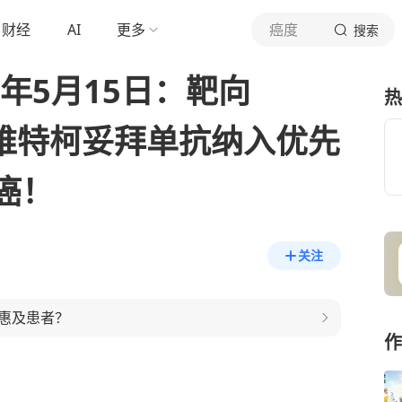
财经
AI
更多
癌度
搜索
6年5月15日：靶向
热
DC维特柯妥拜单抗纳入优先
癌！
关注
物惠及患者？
作