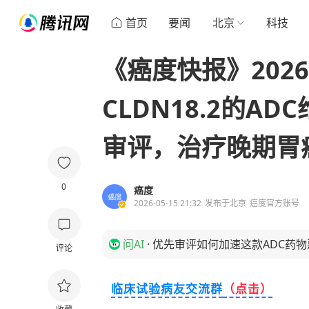
首页
要闻
北京
科技
《癌度快报》202
CLDN18.2的A
审评，治疗晚期胃
0
癌度
2026-05-15 21:32
发布于
北京
癌度官方账号
问AI
·
优先审评如何加速这款ADC药
评论
临床试验病友交流群
（点击）