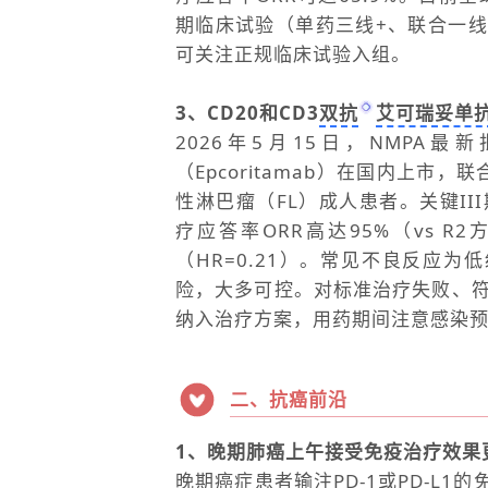
期临床试验（单药三线+、联合一
可关注正规临床试验入组。
3、CD20和CD3
双抗
艾可瑞妥单
2026年5月15日，NMPA最
（Epcoritamab）在国内上
性淋巴瘤（FL）成人患者。关键III
疗应答率ORR高达95%（vs R
（HR=0.21）。常见不良反应为
险，大多可控。对标准治疗失败、符
纳入治疗方案，用药期间注意感染预
二、抗癌前沿
1、晚期肺癌上午接受免疫治疗效果
晚期癌症患者输注PD-1或PD-L