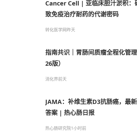
Cancer Cell | 亚临床胆汁
致免疫治疗耐药的代谢密码
转化医学网
昨天
指南共识｜胃肠间质瘤全程化管理
26版）
消化界
前天
JAMA：补维生素D3抗肠癌，最
答案 | 热心肠日报
热心肠研究院
1小时前