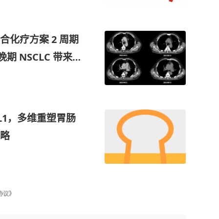
化疗方案 2 周期
变晚期 NSCLC 带来颅
PD-L1，多维重塑胃肠
略
协议》