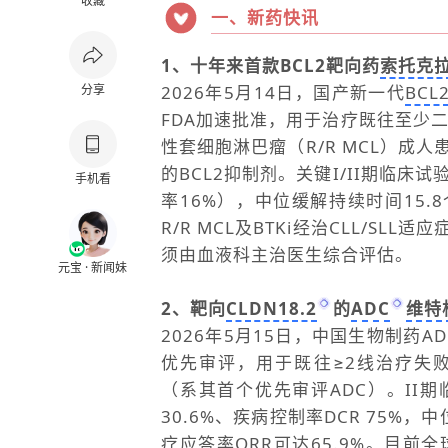
收藏
一、新药快讯
1、十年来首款BCL2靶向药
索托克
分享
2026年5月14日，国产新一代
BC
FDA加速批准，用于治疗既往至少二
性套细胞淋巴瘤（R/R MCL）成人
的BCL2抑制剂。关键I/II期临床
手机看
率16%），中位缓解持续时间15
R/R MCL及BTKi经治CLL/S
须由血液科主治医生综合评估。
元宝 · 新闻妹
2、靶向
CLDN18.2
的
ADC
维特
2026年5月15日，中国生物制药A
优先审评，用于既往≥2线治疗失败的
（系其首个优先审评ADC）。II
30.6%、疾病控制率DCR 75%，中
疗应答率ORR可达65.9%。目前全球