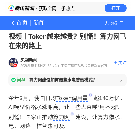
· 获取全网一手热点
打开
首页
新闻
无障碍
视频丨Token越来越贵？别慌！算力网已
在来的路上
央视新闻
关注
2026年5月15日21:32
北京
中央广播电视总台央视新闻官方账
号
问AI
·
算力网建设如何借鉴水电普惠模式？
今年3月，我国日均
Token调用量
超140万亿，
AI模型价格水涨船高，让一些人直呼“用不起”。
别慌！国家正推动
算力网
建设，让算力像水、
电、网络一样普惠可及。