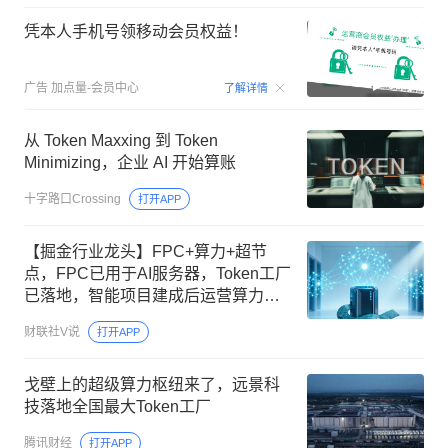
凭本人手机号领移动会员权益！
00:15
广告
加点量-会员中心
了解详情
从 Token Maxxing 到 Token
Minimizing，企业 AI 开始算账
十字路口Crossing
打开APP
【掘金行业龙头】FPC+算力+超节
点，FPC已用于AI服务器，Token工厂
已落地，智能项目建成后运营算力不
少于4万P，这家公司布局并成功研发
财联社V说
打开APP
国产超节点系统
戈壁上的超级算力枢纽来了，远景科
技落地全国最大Token工厂
腾讯财经
打开APP