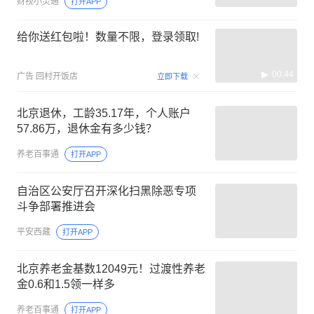
财视小灵通
打开APP
给你送红包啦！数量不限，登录领取!
00:44
广告
回村开饭店
立即下载
北京退休，工龄35.17年，个人账户
57.86万，退休金有多少钱？
养老百事通
打开APP
自治区公安厅召开深化扫黑除恶专项
斗争部署推进会
平安西藏
打开APP
北京养老金基数12049元！过渡性养老
金0.6和1.5领一样多
养老百事通
打开APP