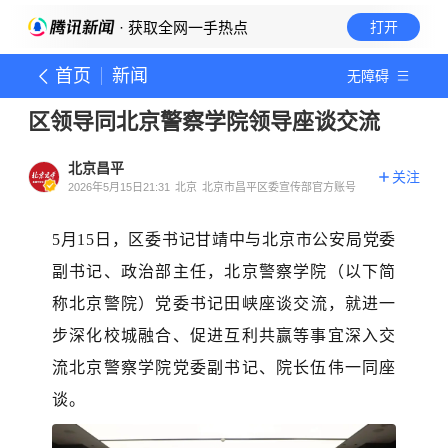
· 获取全网一手热点
打开
首页
新闻
无障碍
区领导同北京警察学院领导座谈交流
北京昌平
关注
2026年5月15日21:31
北京
北京市昌平区委宣传部官方账号
5
月
15
日，区委书记甘靖中与北京市公安局党委
副书记、政治部主任，北京警察学院（以下简
称
北京警院
）党委书记
田峡
座谈交流，
就进一
步深化校城融合、促进互利共赢等事宜深入交
流
北京警察学院党委副书记、院长伍伟一同座
谈。