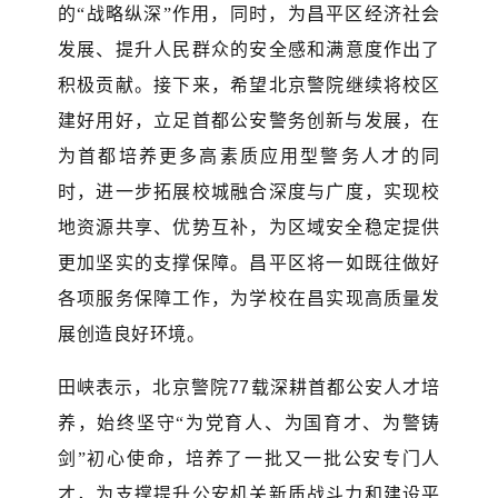
的
“战略纵深”作用
，同时，为
昌平区经济社会
发展
、提升
人民群众
的
安全感
和
满意度
作出了
积极贡献
。
接下来，希望
北京警院
继续将校区
建好用好，
立足首都公安警务创新与发展，
在
为首都培养更多
高素质应用型警务人才
的同
时，进一步
拓展校城融合
深度与广度
，实现校
地资源共享、优势互补
，
为区域安全稳定提供
更加
坚实
的
支撑
保障。昌平区将
一如既往做好
各项
服务
保障
工作，为
学校在昌
实现
高质量发
展创造良好环境。
田峡表示，北京警院
77载深耕首都公安人才培
养
，
始终坚守
“为党育人、为国育才、为警铸
剑”初心使命
，
培养了一批又一批公安专门人
才，为支撑提升公安机关新质战斗力和建设平