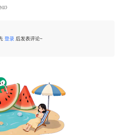
协议》
先
登录
后发表评论~