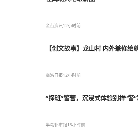
金台资讯
12小时前
【创文故事】龙山村 内外兼修绘就
商洛日报
12小时前
“探班”警营，沉浸式体验别样“警”
半岛都市报
13小时前