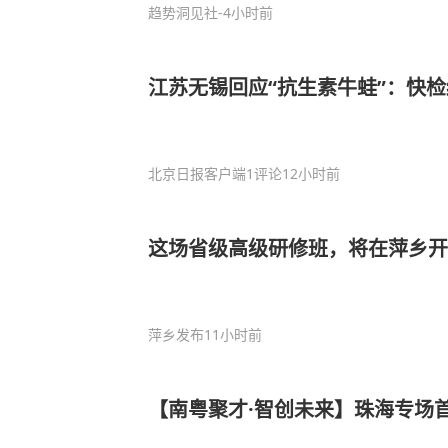
趋势洞见社
-4小时前
江苏无锡回应“抗生素牛蛙”：快
北京日报客户端
1评论
12小时前
这场省级高级研修班，将在萍乡开
萍乡发布
11小时前
【南粤聚才·智创未来】珠海专场