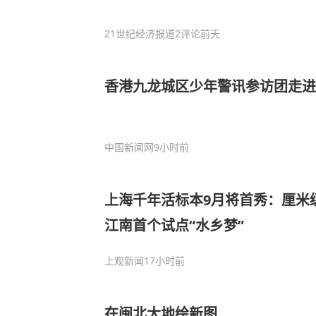
21世纪经济报道
2评论
前天
香港九龙城区少年警讯参访团走进
中国新闻网
9小时前
上海千年活标本9月将首秀：厘米
江南首个试点“水乡梦”
上观新闻
17小时前
在闽北大地绘新图