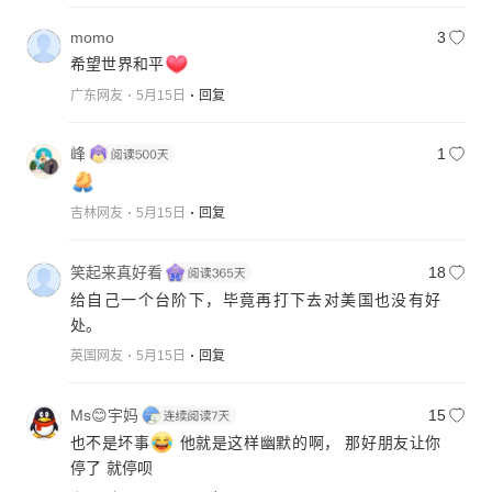
momo
3
希望世界和平
广东网友
5月15日
回复
峰
1
吉林网友
5月15日
回复
笑起来真好看
18
给自己一个台阶下，毕竟再打下去对美国也没有好
处。
英国网友
5月15日
回复
Ms😊宇妈
15
也不是坏事
他就是这样幽默的啊， 那好朋友让你
停了 就停呗