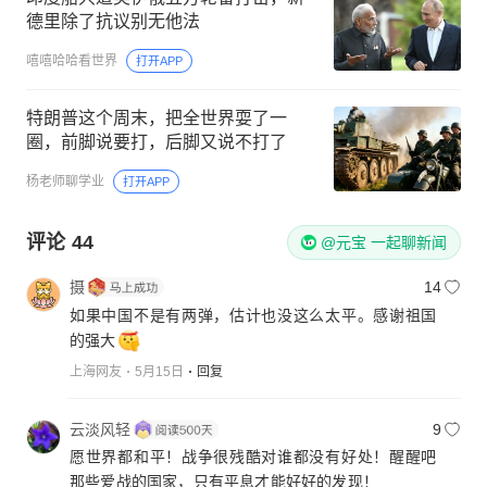
德里除了抗议别无他法
嘻嘻哈哈看世界
打开APP
特朗普这个周末，把全世界耍了一
圈，前脚说要打，后脚又说不打了
杨老师聊学业
打开APP
评论
44
@元宝 一起聊新闻
摄
14
如果中国不是有两弹，估计也没这么太平。感谢祖国
的强大
上海网友
5月15日
回复
云淡风轻
9
愿世界都和平！战争很残酷对谁都没有好处！醒醒吧
那些爱战的国家，只有平息才能好好的发现！