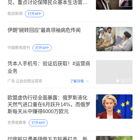
见，重点讨论保障民众基本生活需
求、当前冲突局势及未来形势等
极目新闻
打开APP
伊朗“婉转回应”最高领袖病危传闻
中国新闻周刊
打开APP
凭本人手机号：验证后获取！#运营商
业务
00:15
广告
云启创想运营商
了解详情
欧盟虚伪行径全面暴露：俄罗斯液化
天然气进口量在6月跃升14%，而俄罗
斯每天从中赚得6000万欧元
世界观察季
打开APP
印度船只遭美伊俄五方轮番打击，新