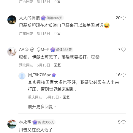
广西网友
5月15日
回复
大大的拥抱
20
巴基斯坦现在才知道自己原来可以和美国对话
广东网友
5月15日
回复
AA😘 ＠_＠M~F
7
哎😔，伊朗太可悲了，落后就要挨打。哎😔
湖北网友
5月15日
回复
用户lb766pc
16
其实拥核国家太多也不好，我感觉必须有人出来
打压，否则世界越来越乱，
重庆网友
5月15日
回复
展开更多回复
林永明
5
川普又在说大话了