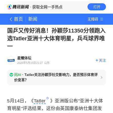
· 获取全网一手热点
打开
首页
新闻
无障碍
国乒又传好消息！孙颖莎11350分领跑入
选Tatler亚洲十大体育明星，兵乓球界唯
一
星耀体坛
关注
2026年5月15日21:27
山东
问AI
·
Tatler关注孙颖莎社交影响力，是否预示体育评
价变革？
5月14日，《
Tatler
》亚洲版公布"亚洲十大体
育明星"评选结果，这份由英国康泰纳仕集团发