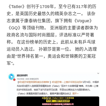
《Tatler》创刊于1709年，至今已有317年的历
史，是英国历史最悠久的精英杂志之一。 该杂
志隶属于康泰纳仕集团，旗下拥有《Vogue》
《GQ》等顶级刊物。 亚洲版的主要读者群体为
政商名流与国际时尚圈层，评选标准以严苛著
称。 在这份榜单的历史上，此前从未有乒乓球
运动员入选过。 孙颖莎是第一位。 她的入选理
由是"世界排名第一，奥运会和世锦赛的卫冕冠
军"。