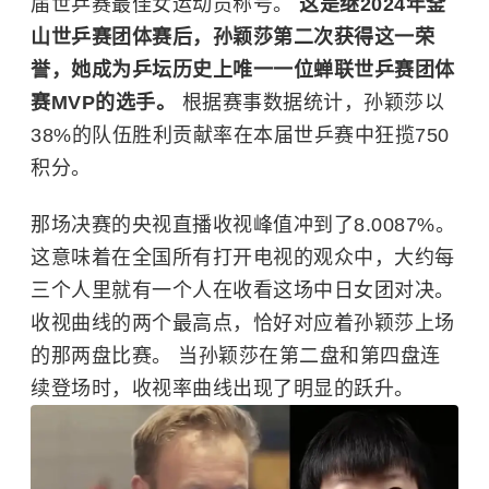
届世乒赛最佳女运动员称号。
这是继2024年釜
山世乒赛团体赛后，孙颖莎第二次获得这一荣
誉，她成为乒坛历史上唯一一位蝉联世乒赛团体
赛MVP的选手。
根据赛事数据统计，孙颖莎以
38%的队伍胜利贡献率在本届世乒赛中狂揽750
积分。
那场决赛的央视直播收视峰值冲到了8.0087%。
这意味着在全国所有打开电视的观众中，大约每
三个人里就有一个人在收看这场中日女团对决。
收视曲线的两个最高点，恰好对应着孙颖莎上场
的那两盘比赛。 当孙颖莎在第二盘和第四盘连
续登场时，收视率曲线出现了明显的跃升。