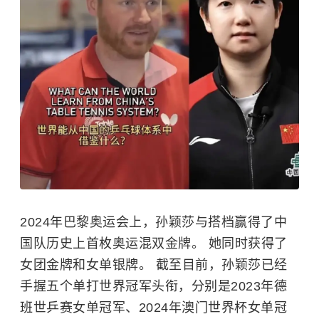
2024年巴黎奥运会上，孙颖莎与搭档赢得了中
国队历史上首枚奥运混双金牌。 她同时获得了
女团金牌和女单银牌。 截至目前，孙颖莎已经
手握五个单打世界冠军头衔，分别是2023年德
班世乒赛女单冠军、2024年澳门世界杯女单冠