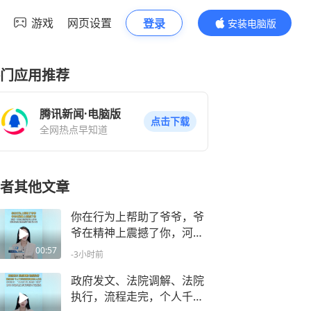
游戏
网页设置
登录
安装电脑版
内容更精彩
门应用推荐
腾讯新闻·电脑版
点击下载
全网热点早知道
者其他文章
你在行为上帮助了爷爷，爷
爷在精神上震撼了你，河南
一博主在北京帮老人打车，
00:57
-3小时前
送到家后发现满屋子的红色
印记
政府发文、法院调解、法院
执行，流程走完，个人千万