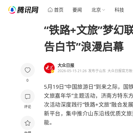
首页
要闻
北京
科技
“铁路+文旅”梦幻
告白节”浪漫启幕
大众日报
2026-05-15 21:26
发布于
山东
大众日报官方账
0
5月19日“中国旅游日”到来之际，国
文旅嘉年华”主题活动，济南方特东
次活动深度践行“铁路+文旅”融合
评论
新平台，集中推介山东沿线优质文旅
能。