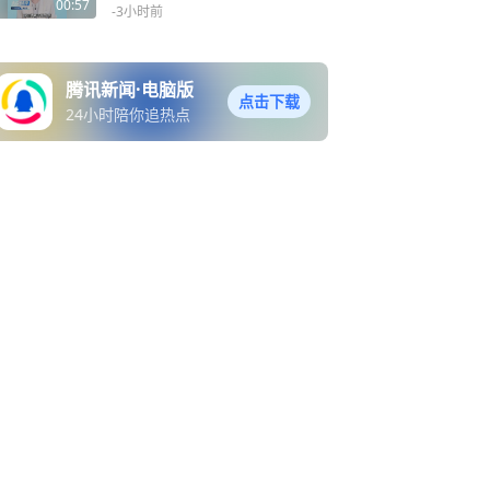
拆迁款却被同村人分光，涉
00:57
-3小时前
事企业: “本来不同意，但他
们一直闹”，协调不是终点，
执行到位才是底线！
腾讯新闻·电脑版
点击下载
24小时陪你追热点