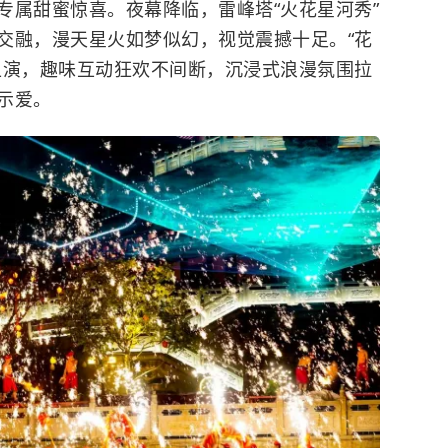
专属甜蜜惊喜。夜幕降临，
雷峰塔
“火花星河秀”
交融，漫天星火如梦似幻，视觉震撼十足。“花
上演，趣味互动狂欢不间断，沉浸式浪漫氛围拉
示爱。