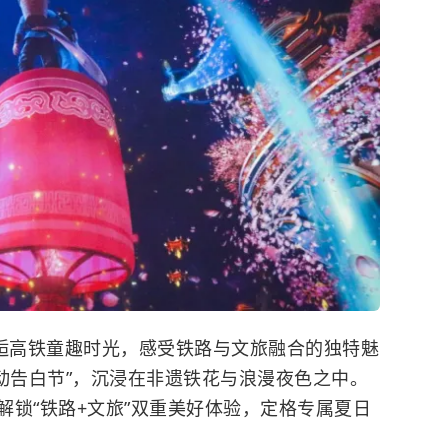
邂逅高铁童趣时光，感受铁路与文旅融合的独特魅
0心动告白节”，沉浸在非遗铁花与浪漫夜色之中。
解锁“铁路+文旅”双重美好体验，定格专属夏日