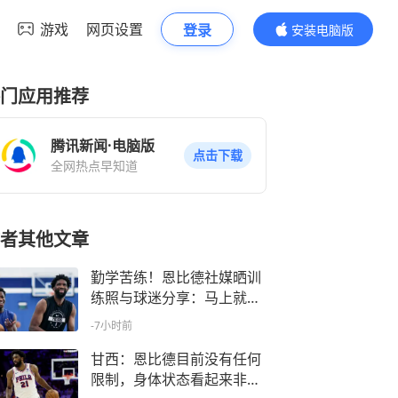
游戏
网页设置
登录
安装电脑版
内容更精彩
门应用推荐
腾讯新闻·电脑版
点击下载
全网热点早知道
者其他文章
勤学苦练！恩比德社媒晒训
练照与球迷分享：马上就到
时候了
-7小时前
甘西：恩比德目前没有任何
限制，身体状态看起来非常