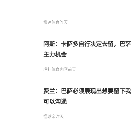
雷速体育
昨天
阿斯：卡萨多自行决定去留，巴萨
主力机会
虎扑体育内容
前天
费兰：巴萨必须展现出想要留下我
可以沟通
懂球帝
昨天