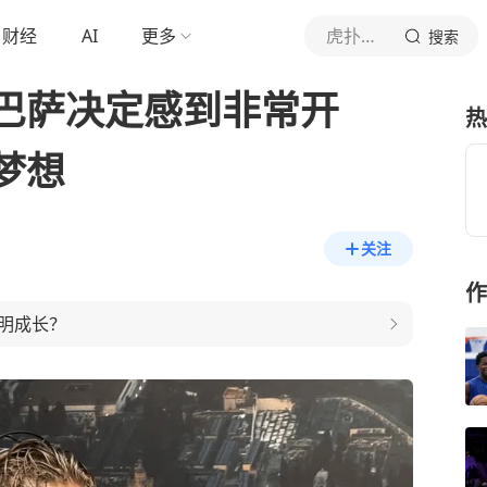
财经
AI
更多
虎扑体育内容
搜索
巴萨决定感到非常开
热
梦想
关注
作
明成长？