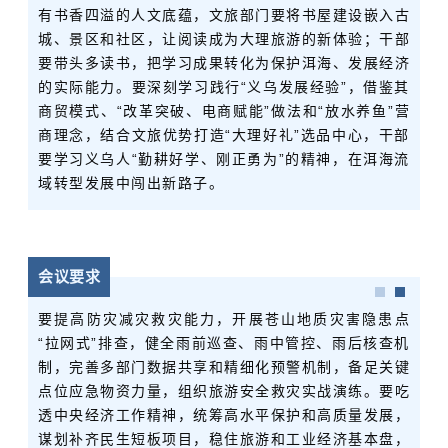
有书香四溢的人文底蕴，文旅部门要将书屋建设嵌入古
城、景区和社区，让阅读成为大理旅游的新体验；干部
要带头多读书，把学习成果转化为保护洱海、发展经济
的实际能力。要深刻学习践行“义乌发展经验”，借鉴其
商贸模式、“改革突破、电商赋能”做法和“放水养鱼”营
商理念，结合文旅优势打造“大理好礼”选品中心，干部
要学习义乌人“勤耕好学、刚正勇为”的精神，在洱海流
域转型发展中闯出新路子。
会议要求
要提高防灾减灾救灾能力，开展苍山地质灾害隐患点
“拉网式”排查，健全雨前巡查、雨中管控、雨后核查机
制，完善多部门数据共享和精细化预警机制，备足关键
点位应急物资力量，组织旅游安全救灾实战演练。要吃
透中央经济工作精神，统筹高水平保护和高质量发展，
谋划补齐民生短板项目，稳住旅游和工业经济基本盘，