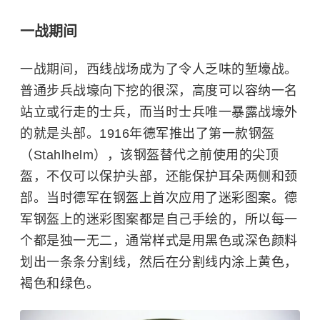
一战期间
一战期间，西线战场成为了令人乏味的堑壕战。
普通步兵战壕向下挖的很深，高度可以容纳一名
站立或行走的士兵，而当时士兵唯一暴露战壕外
的就是头部。1916年德军推出了第一款钢盔
（Stahlhelm），该钢盔替代之前使用的尖顶
盔，不仅可以保护头部，还能保护耳朵两侧和颈
部。
当时德军在钢盔上首次应用了迷彩图案。德
军钢盔上的迷彩图案都是自己手绘的，所以每一
个都是独一无二，通常样式是用黑色或深色颜料
划出一条条分割线，然后在分割线内涂上黄色，
褐色和绿色。