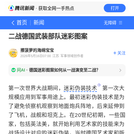
· 获取全网一手热点
打开
首页
新闻
无障碍
二战德国武装部队迷彩图案
擦菠萝的海绵宝宝
关注
2026年5月16日07:00
江苏
军事领域创作者
问AI
·
德国迷彩图案如何从一战演变至二战？
第一次世界大战期间，
迷彩伪装技术
第一次大
规模应用到军事用途上。最初迷彩伪装技术是为
了避免侦察机观察到地面炮兵阵地，后来延伸到
了飞机，战舰和坦克上。在20世纪初期，一些国
家，包括英法美，就开始利用艺术家的技能来为
战场设计对应的迷彩伪装。当时德国艺术家和版