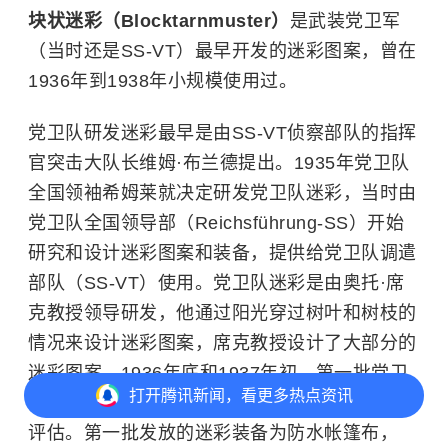
块状迷彩（Blocktarnmuster）
是武装党卫军
（当时还是SS-VT）最早开发的迷彩图案，曾在
1936年到1938年小规模使用过。
党卫队研发迷彩最早是由SS-VT侦察部队的指挥
官突击大队长维姆·布兰德提出。1935年党卫队
全国领袖希姆莱就决定研发党卫队迷彩，当时由
党卫队全国领导部（Reichsführung-SS）开始
研究和设计迷彩图案和装备，提供给党卫队调遣
部队（SS-VT）使用。党卫队迷彩是由奥托·席
克教授领导研发，他通过阳光穿过树叶和树枝的
情况来设计迷彩图案，席克教授设计了大部分的
迷彩图案。1936年底和1937年初，第一批党卫
打开
腾讯新闻，看更多热点资讯
队迷彩服开始发放给党卫队人员进行实地测试和
评估。第一批发放的迷彩装备为防水帐篷布，