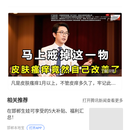
广告
了解详情
凡是皮肤瘙痒1月以上，不管皮痒多久了，牢记此法，快！准！狠！
相关推荐
打开腾讯新闻查看更多
在邯郸生娃可享受的5大补贴、福利汇
总！
邯郸本地宝
打开APP