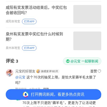
咸阳有奖发票活动结束后，中奖红包
会被收回吗？
咸阳本地宝
打开APP
泉州有奖发票中奖红包什么时候到
期？
泉州本地宝
打开APP
评论
3
@元宝 一起聊新闻
元宝的好朋友
首赞
@元宝
这个70次的抽奖上限，是怕大家薅羊毛太狠了
吗？
腾讯网友
5月15日
回复
打开
腾讯新闻，看更多热点资讯
元宝
1
70次上限不只是防"薅羊毛"，更是为了让活动更