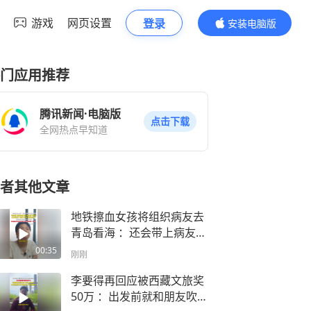
游戏
网页设置
登录
安装电脑版
内容更精彩
门应用推荐
腾讯新闻·电脑版
点击下载
全网热点早知道
者其他文章
地铁擦血女孩将组织病友去
青岛看海 ：还会带上病友家
属，他们也承担了很多
00:35
刚刚
李要得再回应被西藏文旅奖
50万 ：出发前就和朋友吹