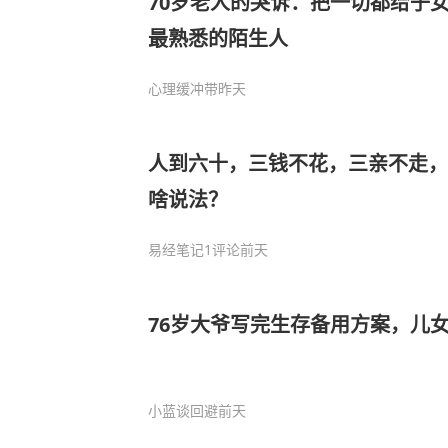
70岁老人的哭诉：把一切都给子
最熟悉的陌生人
心理缓冲带
昨天
人到六十，三钱不花，三亲不走，
啥说法？
易经笔记
1评论
前天
76岁大爷写完生存备用方案，儿
小蓝谈回避
前天