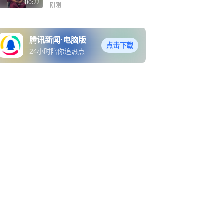
牛，我要是拿到50万，我马
00:22
刚刚
上就捐了
腾讯新闻·电脑版
点击下载
24小时陪你追热点