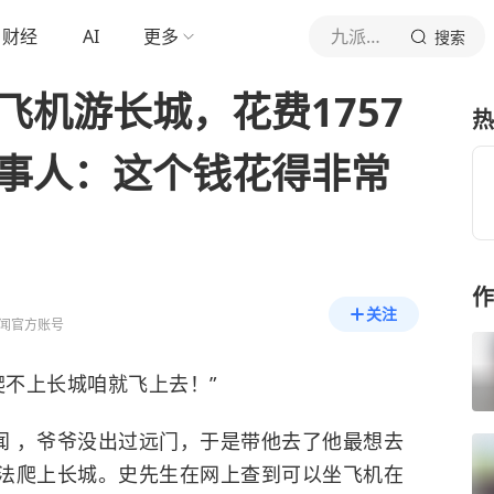
财经
AI
更多
九派新闻
搜索
飞机游长城，花费1757
热
当事人：这个钱花得非常
作
关注
闻官方账号
爬不上长城咱就飞上去！”
闻 ，爷爷没出过远门，于是带他去了他最想去
法爬上长城。史先生在网上查到可以坐飞机在