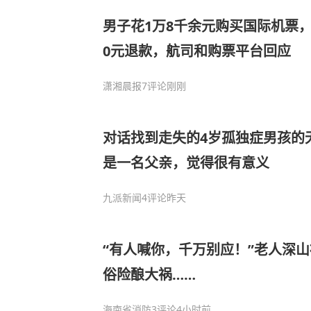
男子花1万8千余元购买国际机票，
0元退款，航司和购票平台回应
潇湘晨报
7评论
刚刚
对话找到走失的4岁孤独症男孩的
是一名父亲，觉得很有意义
九派新闻
4评论
昨天
“有人喊你，千万别应！”老人深
俗险酿大祸……
海南省消防
3评论
4小时前