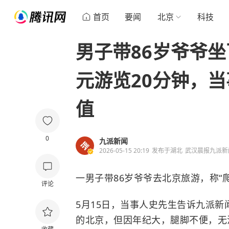
首页
要闻
北京
科技
男子带86岁爷爷坐
元游览20分钟，
值
0
九派新闻
2026-05-15 20:19
发布于
湖北
武汉晨报九派新
一男子带86岁爷爷去北京旅游，称“
评论
5月15日，当事人史先生告诉九派新
的北京，但因年纪大，腿脚不便，无