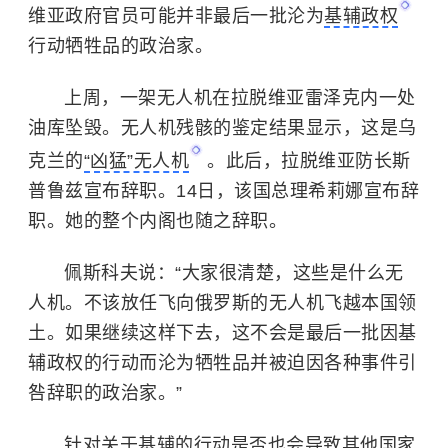
维亚政府官员可能并非最后一批沦为
基辅政权
行动牺牲品的政治家。
上周，一架无人机在拉脱维亚雷泽克内一处
油库坠毁。无人机残骸的鉴定结果显示，这是乌
克兰的
“凶猛”无人机
。此后，拉脱维亚防长斯
普鲁兹宣布辞职。14日，该国总理希莉娜宣布辞
职。她的整个内阁也随之辞职。
佩斯科夫说：“大家很清楚，这些是什么无
人机。不该放任飞向俄罗斯的无人机飞越本国领
土。如果继续这样下去，这不会是最后一批因基
辅政权的行动而沦为牺牲品并被迫因各种事件引
咎辞职的政治家。”
针对关于基辅的行动是否也会导致其他国家