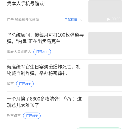
凭本人手机号确认！
00:09
广告
易泽科技运营商
了解详情
乌总统顾问：俄每月可打100枚弹道导
弹，“内鬼”正在出卖乌克兰
追着大事跑的人
打开APP
俄高级军官生日宴遇袭爆炸死亡，礼
物藏自制炸弹，举办秘密葬礼
译言
打开APP
一个月挨了8300多枚航弹！乌军：这
玩意儿太难顶了
熊熊讲堂
打开APP