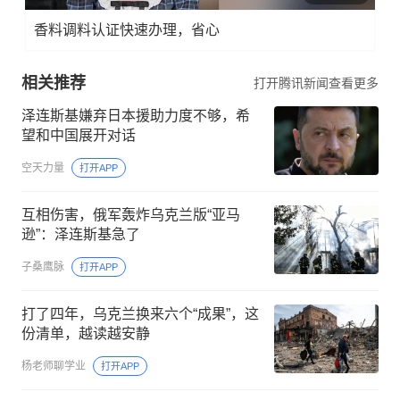
香料调料认证快速办理，省心
相关推荐
打开腾讯新闻查看更多
泽连斯基嫌弃日本援助力度不够，希
望和中国展开对话
空天力量
打开APP
互相伤害，俄军轰炸乌克兰版“亚马
逊”：泽连斯基急了
子桑鹰脉
打开APP
打了四年，乌克兰换来六个“成果”，这
份清单，越读越安静
杨老师聊学业
打开APP