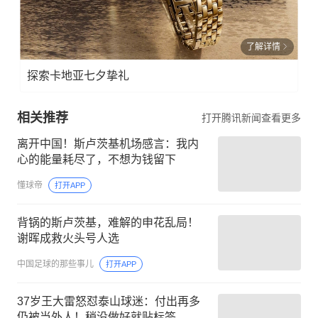
了解详情
探索卡地亚七夕挚礼
相关推荐
打开腾讯新闻查看更多
离开中国！斯卢茨基机场感言：我内
心的能量耗尽了，不想为钱留下
懂球帝
打开APP
背锅的斯卢茨基，难解的申花乱局！
谢晖成救火头号人选
中国足球的那些事儿
打开APP
37岁王大雷怒怼泰山球迷：付出再多
仍被当外人！稍没做好就贴标签