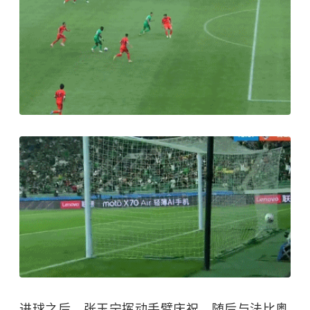
进球之后，张玉宁挥动手臂庆祝，随后与法比奥