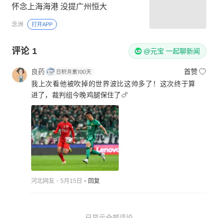
怀念上海海港 没提广州恒大
念洲
打开APP
评论
1
@元宝 一起聊新闻
良药
首赞
我上次看他被吹掉的世界波比这帅多了！这次终于算
进了，裁判组今晚鸡腿保住了🍗
河北网友
5月15日
回复
已显示全部评论