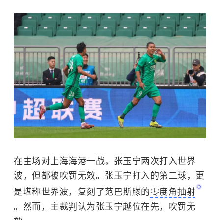
在主场对上海海港一战，张玉宁两次打入世界
波，但都被吹罚无效。张玉宁打入的第二球，更
是堪称世界波，复刻了范巴斯滕的
零度角抽射
。然而，主裁判认为张玉宁越位在先，吹罚无