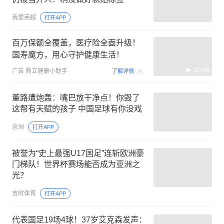
我爱英超
打开APP
百万保额全覆盖，医疗险全面升级！
国寿魔方，用心守护健康生活！
00:06
广告
鼎立健康小助手
了解详情
董路遭炮轰：嘴巴放干净点！你毁了
这帮有天赋的孩子 中国足球有你没戏
念洲
打开APP
被誉为“史上最强U17国足”连斩欧洲豪
门梯队！世界杯赛场能否成为亚洲之
光？
吉时体育
打开APP
代表国足19场4球！37岁艾克森发声：