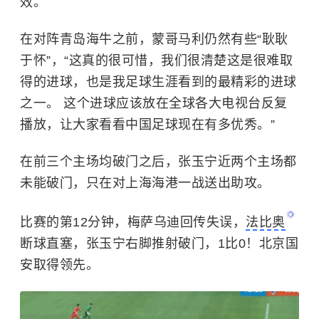
效。
在对阵青岛海牛之前，蒙哥马利仍然有些“耿耿
于怀”，“这真的很可惜，我们很清楚这是很难取
得的进球，也是我足球生涯看到的最精彩的进球
之一。 这个进球应该放在全球各大电视台反复
播放，让大家看看中国足球现在有多优秀。”
在前三个主场均破门之后，张玉宁近两个主场都
未能破门，只在对上海海港一战送出助攻。
比赛的第12分钟，梅萨乌迪回传失误，
法比奥
断球直塞，张玉宁右脚推射破门，1比0！北京国
安取得领先。