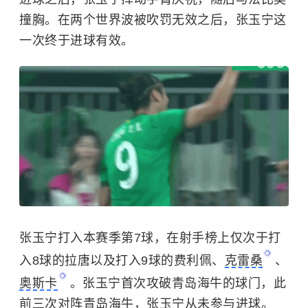
撞胸。在两个世界波被吹罚无效之后，张玉宁这
一次终于进球有效。
张玉宁打入本赛季第7球，在射手榜上仅次于打
入8球的拉唐以及打入9球的费利佩、
克雷桑
、
奥斯卡
。张玉宁首次攻破青岛海牛的球门，此
前三次对阵青岛海牛，张玉宁从未参与进球。