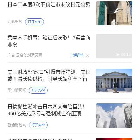
日本二季度3次干预汇市未改日元颓势
九派财经
打开APP
凭本人手机号：验证后获取！#运营商
业务
00:15
广告
云启创想运营商
了解详情
美国财政部“改口”引爆市场猜测：美国
或削减长债供给，引导长端利率下行
华尔街见闻
打开APP
日债抛售潮冲击日本四大寿险巨头！
960亿美元浮亏与强制减值齐压顶
智通财经网
打开APP