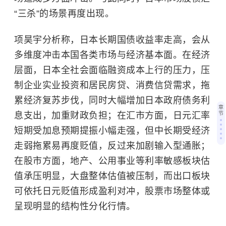
“三杀”的场景再度出现。
项昊宇分析称，日本长期国债收益率走高，会从
多维度冲击本国各类市场与经济基本面。在经济
层面，日本全社会面临融资成本上行的压力，压
制企业实业投资和居民房贷、消费信贷需求，拖
累经济复苏步伐，同时大幅增加日本政府债务利
章
息支出，加重财政负担；在汇市方面，日元汇率
节
短期受加息预期提振小幅走强，但中长期受经济
走弱拖累易再度贬值，反过来加剧输入型通胀；
在股市方面，地产、公用事业等利率敏感板块估
值承压明显，大盘整体估值被压制，而出口板块
可依托日元贬值形成盈利对冲，股票市场整体或
呈现明显的结构性分化行情。