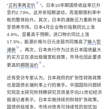
“
正利率再定价
”。日本10年期国债收益率已升
至约2.73%，这并非短期波动，而是期限利率中
枢的整体抬升。其次，日本的通胀压力重新外溢
至债券市场。日本4月企业物价指数同比上涨
4.9%，显著高于预期；进口物价同比上涨
17.5%，能源价格与日元走弱共同推高了
输入型
通胀
。再次，日本央行作为过去日本国债最大
的买方正在退出极端宽松政策，市场也因此要求
更高的
期限溢价
。
还有受访专家认为，日本政府的扩张性财政政策
也是国债长端利率上行的推手。中国国际问题研
究院亚太研究所特聘研究员项昊宇向21世纪经济
报道记者表示，日本实施持续的财政扩张政策，
国债供给增多，市场对债务可持续性的担忧加