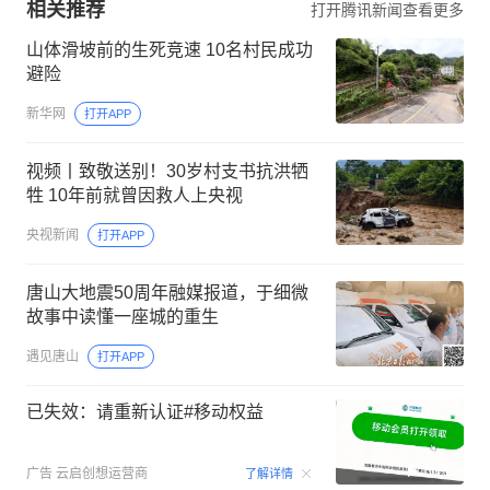
相关推荐
打开腾讯新闻查看更多
山体滑坡前的生死竞速 10名村民成功
避险
新华网
打开APP
视频丨致敬送别！30岁村支书抗洪牺
牲 10年前就曾因救人上央视
央视新闻
打开APP
唐山大地震50周年融媒报道，于细微
故事中读懂一座城的重生
遇见唐山
打开APP
已失效：请重新认证#移动权益
00:15
广告
云启创想运营商
了解详情