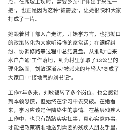
点，在爬坡上坎时，需要乡亲们“伸出手来拉一
把”，也正是因为这种“被需要”，让她很快和大家
打成了一片。
她跟着村干部入户走访，开始学方言，也把拗口
的政策转化为大家听得懂的家常话；在调解纠
纷、协调修路等过程中总结复盘。从推动“自来
水户户通”工作落地，到为村里争取了13公里的
硬化路面，刘敏逐渐从“被派来的年轻人”变成了
大家口中“接地气的刘书记”。
工作7年多来，刘敏辗转了多个岗位，也会感觉
到本领恐慌，但始终在学习中去突破。在她看
来，学习应该是伴随终生的事情。在基层残疾人
工作中，也只有踏踏实实扛事，真心实意办事，
才能把政策精准地送到需要的残疾人朋友手里，