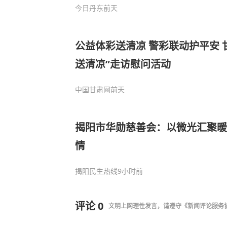
今日丹东
前天
公益体彩送清凉 警彩联动护平安 
送清凉”走访慰问活动
中国甘肃网
前天
揭阳市华勋慈善会：以微光汇聚暖
情
揭阳民生热线
9小时前
评论
0
文明上网理性发言，请遵守
《新闻评论服务