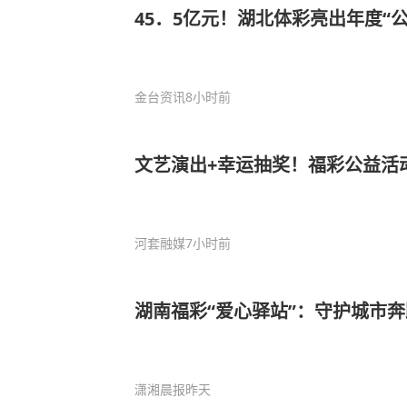
45．5亿元！湖北体彩亮出年度“
金台资讯
8小时前
文艺演出+幸运抽奖！福彩公益活
河套融媒
7小时前
湖南福彩“爱心驿站”：守护城市奔
潇湘晨报
昨天