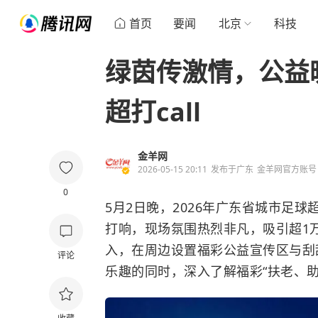
首页
要闻
北京
科技
绿茵传激情，公益
超打call
金羊网
2026-05-15 20:11
发布于
广东
金羊网官方账号
0
5月2日晚，2026年广东省城市足
打响，现场氛围热烈非凡，吸引超1
入，在周边设置福彩公益宣传区与刮
评论
乐趣的同时，深入了解福彩“扶老、