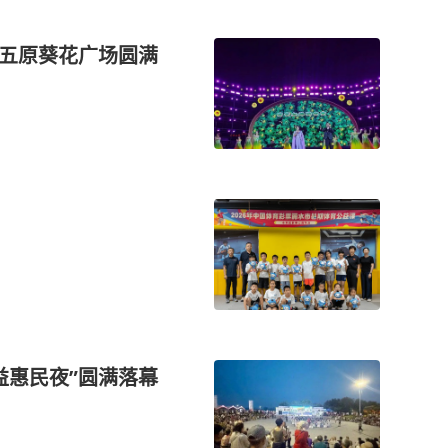
在五原葵花广场圆满
益惠民夜”圆满落幕