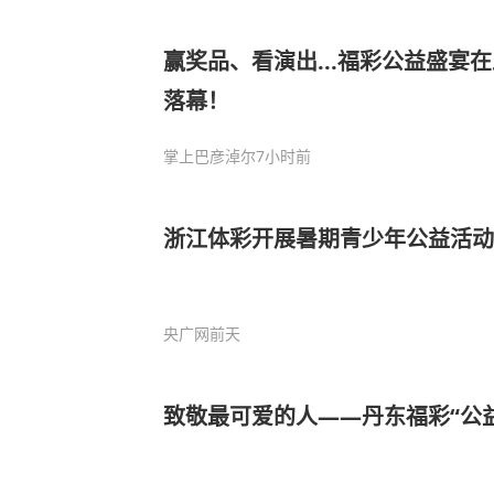
赢奖品、看演出...福彩公益盛宴
落幕！
掌上巴彦淖尔
7小时前
浙江体彩开展暑期青少年公益活动
央广网
前天
致敬最可爱的人——丹东福彩“公