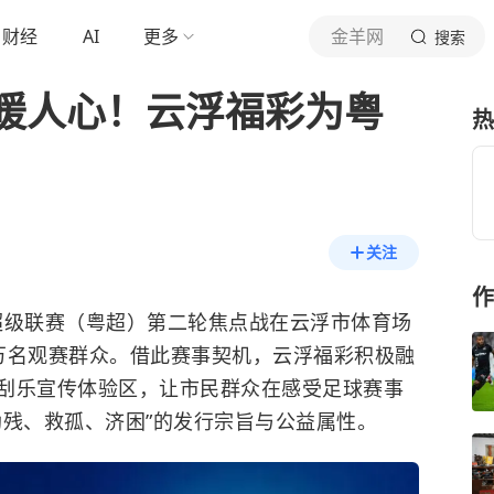
财经
AI
更多
金羊网
搜索
暖人心！云浮福彩为粤
热
关注
作
球超级联赛（粤超）第二轮焦点战在云浮市体育场
万名观赛群众。借此赛事契机，云浮福彩积极融
刮乐宣传体验区，让市民群众在感受足球赛事
助残、救孤、济困”的发行宗旨与公益属性。