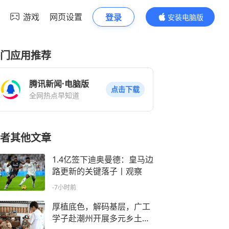
游戏
网页设置
登录
安装电脑版
内容更精彩
门应用推荐
腾讯新闻·电脑版
点击下载
全网热点早知道
者其他文章
1.4亿签下迪奥曼德：皇马边
路更新的关键落子丨观察
-7小时前
厚植底色，解码基层，广工
学子赴潮州开展多元乡土实