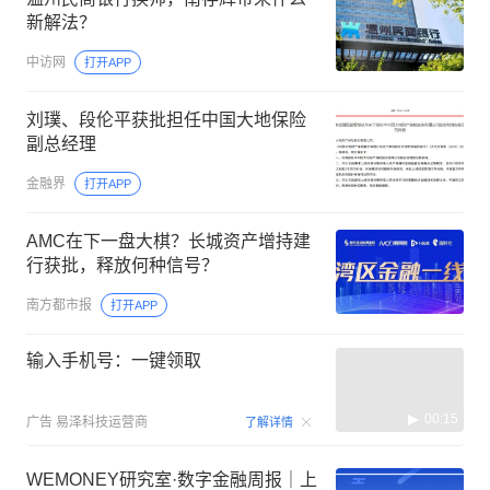
新解法？
中访网
打开APP
刘璞、段伦平获批担任中国大地保险
副总经理
金融界
打开APP
AMC在下一盘大棋？长城资产增持建
行获批，释放何种信号？
南方都市报
打开APP
输入手机号：一键领取
00:15
广告
易泽科技运营商
了解详情
WEMONEY研究室·数字金融周报｜上