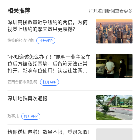
相关推荐
打开腾讯新闻查看更多
深圳高楼数量近乎纽约的两倍，为何
视觉上纽约的摩天效果更震撼？
筱筱的经济学啊
打开APP
“不知道该怎么办了！”昆明一业主家车
位后方被私砌围墙，后备箱无法正常
打开，影响车位使用！认定违建两年
迟迟拆不动……
云南台都市条形码
打开APP
深圳地铁再次通报
政事儿
打开APP
给你送红包啦！数量不限，登录领取!