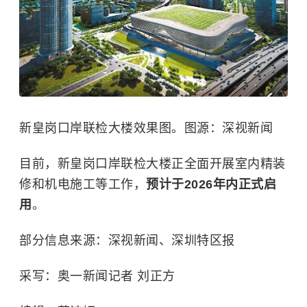
新皇岗口岸联检大楼效果图。图源：深视新闻
目前，新皇岗口岸联检大楼正全面开展室内精装
修和机电施工等工作，
预计于2026年内正式启
用
。
部分信息来源：深视新闻、深圳特区报
采写：奥一新闻记者 刘正方