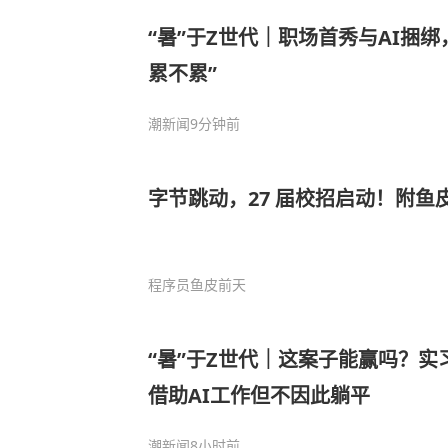
“暑”于Z世代｜职场首秀与AI捆
累不累”
潮新闻
9分钟前
字节跳动，27 届校招启动！附鱼
程序员鱼皮
前天
“暑”于Z世代｜这案子能赢吗？实
借助AI工作但不因此躺平
潮新闻
8小时前