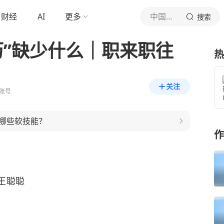
财经
AI
更多
中国青年报
搜索
历”缺少什么｜职来职往
热
关注
账号
哪些软技能？
作
王聪聪