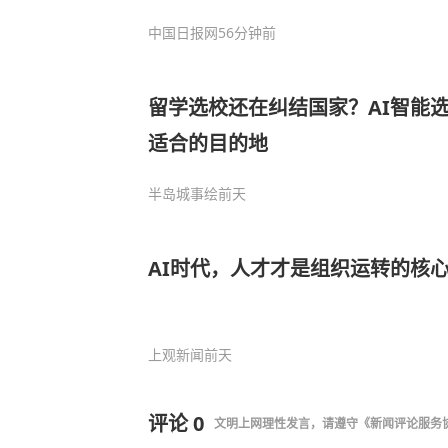
中国日报网
56分钟前
留学选校还在纠结国家？AI智能
适合的目的地
半岛城事绘
前天
AI时代，人才才是组织运转的核
上观新闻
前天
评论
0
文明上网理性发言，请遵守
《新闻评论服务