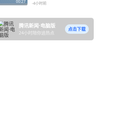
成功发射！
00:27
-4小时前
腾讯新闻·电脑版
点击下载
24小时陪你追热点