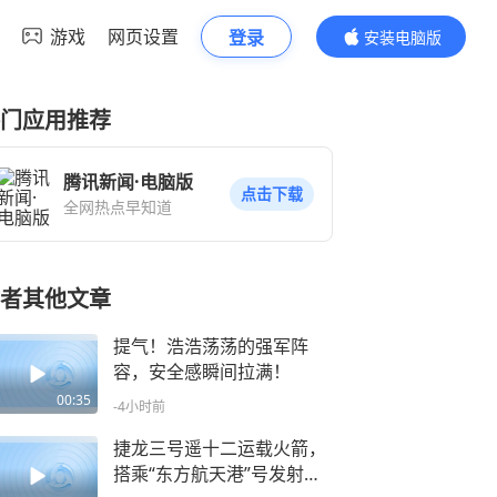
游戏
网页设置
登录
安装电脑版
内容更精彩
门应用推荐
腾讯新闻·电脑版
点击下载
全网热点早知道
者其他文章
提气！浩浩荡荡的强军阵
容，安全感瞬间拉满！
00:35
-4小时前
捷龙三号遥十二运载火箭，
搭乘“东方航天港”号发射船