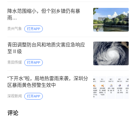
降水范围缩小，但个别乡镇仍有暴
雨…
贵州气象
打开APP
青田调整防台风和地质灾害应急响应
至Ⅱ级
青田传媒
打开APP
“下开水”啦，局地热雷雨来袭，深圳分
区暴雨黄色预警生效中
深视新闻
打开APP
评论