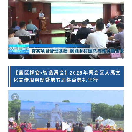
【县区视窗•智造禹会】2026年禹会区大禹文
化宣传周启动暨第五届祭禹典礼举行