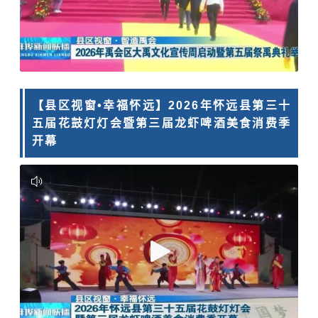
【县区视窗•幸福怀远】2026年怀远县第三十
五届花鼓灯灯会暨第三届龙虾啤酒美食消费季
开幕