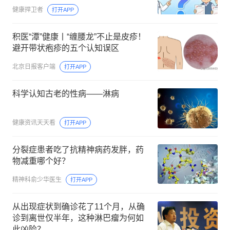
健康捍卫者
打开APP
积医“潭”健康丨“缠腰龙”不止是皮疹！
避开带状疱疹的五个认知误区
北京日报客户端
打开APP
科学认知古老的性病——淋病
健康资讯天天看
打开APP
分裂症患者吃了抗精神病药发胖，药
物减重哪个好？
精神科俞少华医生
打开APP
从出现症状到确诊花了11个月，从确
诊到离世仅半年，这种淋巴瘤为何如
此凶险？