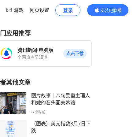
游戏
网页设置
登录
安装电脑版
内容更精彩
门应用推荐
腾讯新闻·电脑版
点击下载
全网热点早知道
者其他文章
图片故事｜八旬民宿主理人
和她的石头画美术馆
-7小时前
（图表）美元指数8月7日下
跌