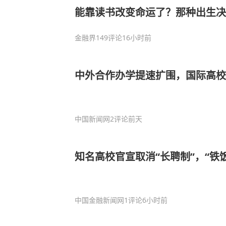
能靠读书改变命运了？那种出生决
是终身奋斗
金融界
149评论
16小时前
中外合作办学提速扩围，国际高校
中国新闻网
2评论
前天
知名高校官宣取消“长聘制”，“铁
中国金融新闻网
1评论
6小时前