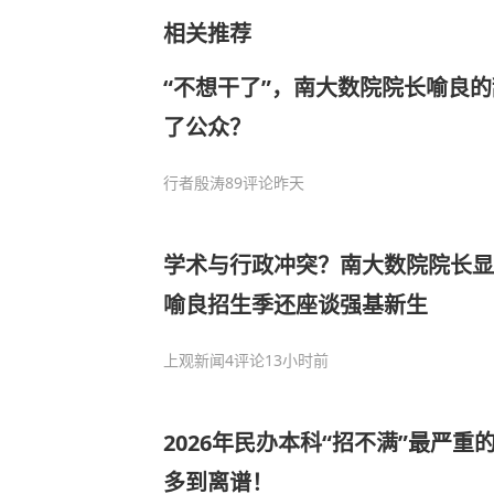
相关推荐
“不想干了”，南大数院院长喻良
了公众？
行者殷涛
89评论
昨天
学术与行政冲突？南大数院院长显
喻良招生季还座谈强基新生
上观新闻
4评论
13小时前
2026年民办本科“招不满”最严
多到离谱！