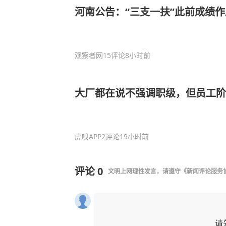
河南公告：“三支一扶”此前成绩
观察者网
15评论
8小时前
大厂都在说不强调职级，但员工阶
虎嗅APP
2评论
19小时前
评论
0
文明上网理性发言，请遵守
《新闻评论服务
请