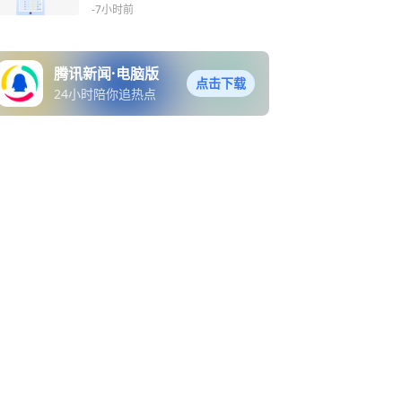
-7小时前
腾讯新闻·电脑版
点击下载
24小时陪你追热点