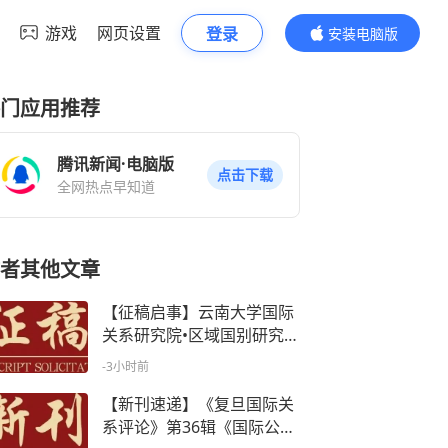
游戏
网页设置
登录
安装电脑版
内容更精彩
门应用推荐
腾讯新闻·电脑版
点击下载
全网热点早知道
者其他文章
【征稿启事】云南大学国际
关系研究院•区域国别研究院
第七届“世界眼光•理解中国”
-3小时前
学术论坛征稿启事
【新刊速递】《复旦国际关
系评论》第36辑《国际公共