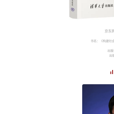
京东
书名：《构建社
出版
出