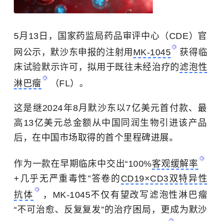
5月13日，国家药监局药品审评中心（CDE）官
网公示，默沙东申报的注射用
MK-1045
获得临
床试验默示许可，拟用于既往未经治疗的
滤泡性
淋巴瘤
（FL）。
这是继2024年8月默沙东以7亿美元首付款、最
高13亿美元总金额从中国同润生物引进该产品
后，在中国市场取得的首个里程碑进展。
作为一款在早期临床中交出“100%
客观缓解率
+几乎无严重毒性”答卷的
CD19×CD3双特异性
抗体
，MK-1045不仅有望改写滤泡性淋巴瘤
“不可治愈、反复复发”的治疗困局，更成为默沙