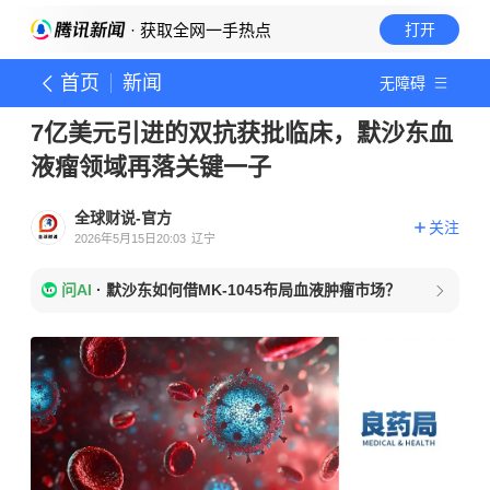
· 获取全网一手热点
打开
首页
新闻
无障碍
7亿美元引进的双抗获批临床，默沙东血
液瘤领域再落关键一子
全球财说-官方
关注
2026年5月15日20:03
辽宁
问AI
·
默沙东如何借MK-1045布局血液肿瘤市场？