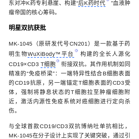
东对冲K药专利悬崖、构建“
后K药时代
”血液肿
瘤帝国的核心筹码。
明星双抗获批
MK-1045（原研发代号CN201）是一款基于药
明生物
WuXiBody™平台
构建的全长人源化
CD19×CD3
T细胞
衔接双抗。其作用机制如同
精准的“免疫桥梁”：一端特异性结合B细胞表面
的CD19抗原，另一端锚定T细胞表面的CD3受
体，强制将静息状态的T细胞拉至肿瘤细胞附
近，激活内源性免疫系统对癌细胞进行定向杀
伤。
与全球首款CD19/CD3双抗博纳吐单抗相比，
MK-1045在分子设计上实现了关键突破，通过引