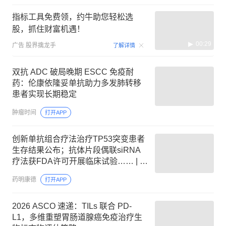
指标工具免费领，约牛助您轻松选
股，抓住财富机遇！
00:29
广告
股界擒龙手
了解详情
双抗 ADC 破局晚期 ESCC 免疫耐
药：伦康依隆妥单抗助力多发肺转移
患者实现长期稳定
肿瘤时间
打开APP
创新单抗组合疗法治疗TP53突变患者
生存结果公布；抗体片段偶联siRNA
疗法获FDA许可开展临床试验…… | 一
周盘点
药明康德
打开APP
2026 ASCO 速递：TILs 联合 PD-
L1，多维重塑胃肠道腺癌免疫治疗生