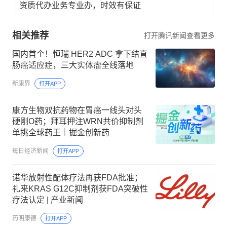
资质代办业务专业办，时效有保证
相关推荐
打开腾讯新闻查看更多
国内首个！恒瑞 HER2 ADC 拿下结直
肠癌适应症，三大实体瘤全线落地
新康界
打开APP
康方生物双抗药物在胃癌一线头对头
硬刚O药；拜耳押注WRN共价抑制剂
单挑全球药王｜掘金创新药
每日经济新闻
打开APP
诺华放射性配体疗法再获FDA批准；
礼来KRAS G12C抑制剂获FDA突破性
疗法认定 | 产业新闻
药明康德
打开APP