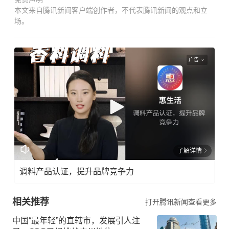
本文来自腾讯新闻客户端创作者，不代表腾讯新闻的观点和立
场。
广告
了解详情
调料产品认证，提升品牌竞争力
相关推荐
打开腾讯新闻查看更多
中国“最年轻”的直辖市，发展引人注