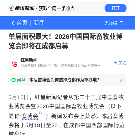
· 获取全网一手热点
打开
首页
新闻
无障碍
单届面积最大！2026中国国际畜牧业博
览会即将在成都启幕
红星新闻
关注
2026年5月15日20:02
四川
成都商报红星新闻官方账号
问AI
·
本届畜博会为何选择成都作为举办地？
5月15日，红星新闻记者从第二十三届中国畜牧
业博览会暨2026中国国际畜牧业博览会（以下
简称“
畜博会
”）新闻发布会上获悉，本届畜博
会将于‌5月18日至20日在成都中国西部国际博览
城‌举行。