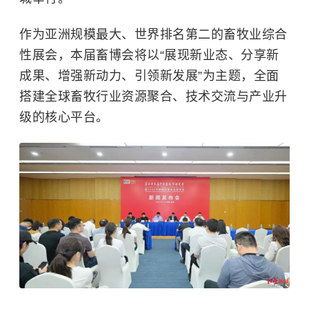
作为亚洲规模最大、世界排名第二的畜牧业综合
性展会，本届畜博会将以“展现新业态、分享新
成果、增强新动力、引领新发展”为主题，全面
搭建全球畜牧行业资源聚合、技术交流与产业升
级的核心平台。