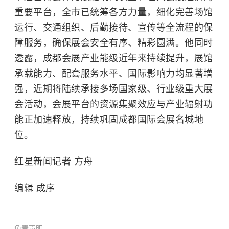
重要平台，全市已统筹各方力量，细化完善场馆
运行、交通组织、后勤接待、宣传等全流程的保
障服务，确保展会安全有序、精彩圆满。他同时
透露，成都会展产业能级近年来持续提升，展馆
承载能力、配套服务水平、国际影响力均显著增
强，近期将陆续承接多场国家级、行业级重大展
会活动，会展平台的资源集聚效应与产业辐射功
能正加速释放，持续巩固成都国际会展名城地
位。
红星新闻记者 方舟
编辑 成序
免责声明