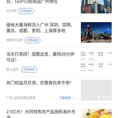
目，GDP已经挑战广州地位
刘小顺
打开APP
缅甸大量海鲜流入广州 深圳、昆明、
重庆、成都、贵阳、上海等多地
缅甸中文君
打开APP
当天打来回！成都出发，最快26分钟
可达！
掌上金牛
打开APP
热门权益月月领，优惠券包享不停！
00:15
广告
云启创想运营商
了解详情
2.5亿元！大同特色农产品扬帆海外市
场