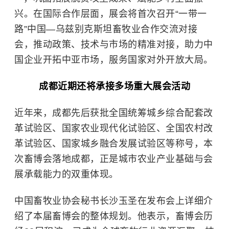
兴。在国际合作层面，展会将首次召开“一带一
路”中国—
乌兹别克斯坦
畜牧业合作交流对接
会，推动政策、技术与市场的精准对接，助力中
国企业开拓中亚市场，服务国家对外开放大局。
成都近期还将承接多场重大展会活动
近年来，成都先后获批全国统筹城乡综合配套改
革试验区、国家农业现代化试验区、全国农村改
革试验区、国家城乡融合发展试验区等称号，本
次畜博会落地成都，正是城市农业产业基础与会
展承载能力的双重体现。
中国畜牧业协会秘书长沙玉圣在发布会上详细介
绍了本届畜博会的整体规划。他表示，畜博会历