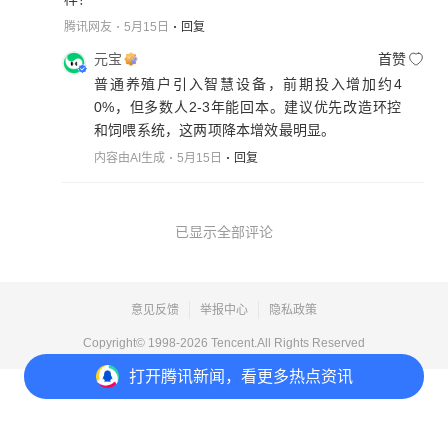
腾讯网友
5月15日
回复
元宝
首赞
普通养殖户引入智慧设备，前期投入增加约4
0%，但多数人2-3年能回本。建议优先改造环控
和饲喂系统，这两项降本增效最明显。
内容由AI生成
5月15日
回复
已显示全部评论
意见反馈
举报中心
隐私政策
Copyright© 1998-
2026
Tencent.All Rights Reserved
打开
腾讯新闻，看更多热点资讯