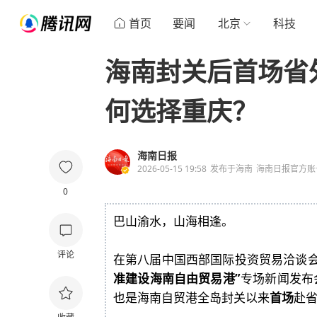
首页
要闻
北京
科技
海南封关后首场省
何选择重庆？
海南日报
2026-05-15 19:58
发布于
海南
海南日报官方账
0
巴山渝水，山海相逢。
评论
在第八届中国西部国际投资贸易洽谈会
准建设海南自由贸易港”
专场新闻发布
也是海南自贸港全岛封关以来
首场
赴