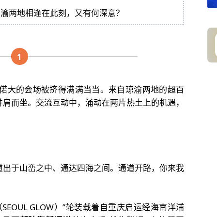
琼渝两地相逢在此刻，又有何深意？
1
，偌大的会场被挤得满满当当。来自琼渝两地的超百
并肩而坐。交流互动中，涌动在两片热土上的机遇，
道出于山峦之中、通达四海之间。通道开路，你来我
。
（SEOUL GLOW）”轮装载着自重庆启运经海南洋浦