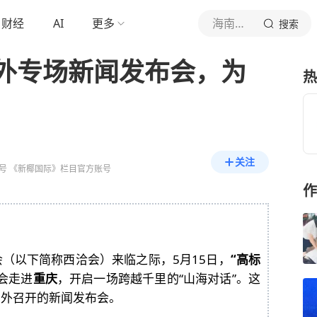
财经
AI
更多
海南日报
搜索
外专场新闻发布会，为
热
关注
号 《新椰国际》栏目官方账号
作
（以下简称西洽会）来临之际，5月15日，
“高标
会走进
重庆
，开启一场跨越千里的“山海对话”。这
省外召开的新闻发布会。