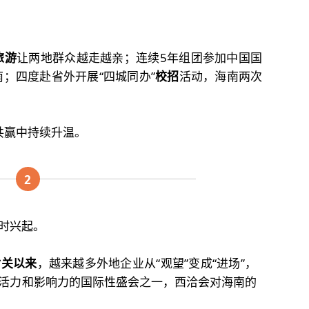
旅游
让两地群众越走越亲；连续5年组团参加中国国
南；四度赴省外开展“四城同办”
校招
活动，海南两次
共赢中持续升温。
2
时兴起。
封关以来
，越来越多外地企业从“观望”变成“进场”，
活力和影响力的国际性盛会之一，西洽会对海南的