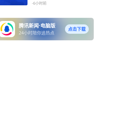
-6小时前
腾讯新闻·电脑版
点击下载
24小时陪你追热点