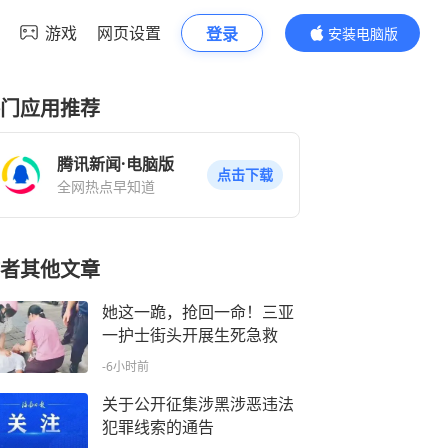
游戏
网页设置
登录
安装电脑版
内容更精彩
门应用推荐
腾讯新闻·电脑版
点击下载
全网热点早知道
者其他文章
她这一跪，抢回一命！三亚
一护士街头开展生死急救
-6小时前
关于公开征集涉黑涉恶违法
犯罪线索的通告