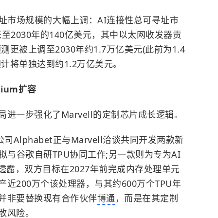
址市场规模的大幅上调：AI连接性总可寻址市
张至2030年的140亿美元，其中以太网收发器贡
更被上调至2030年约1.7万亿美元(此前为1.4
预计将单独达到约1.2万亿美元。
inium扩容
进一步强化了Marvell的定制芯片成长逻辑。
Alphabet正与Marvell洽谈共同开发两款新
拟与谷歌自研TPU协同工作;另一款则为专为AI
透露，双方目标在2027年前完成内存处理单元
近200万个该处理器，与其约600万个TPU年
并非要替换现有合作伙伴
博通
，而是在其定制
散风险。