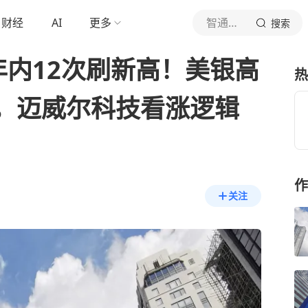
财经
AI
更多
智通财经网
搜索
年内12次刷新高！美银高
热
，迈威尔科技看涨逻辑
作
关注