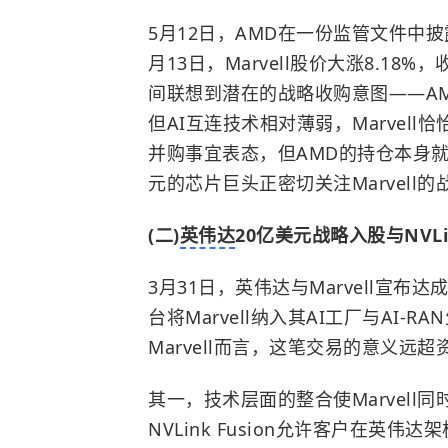
5月12日，AMD在一份监管文件中披
月13日，Marvell股价大涨8.18
间联想到潜在的战略收购意图——
A
但AI互连技术相对薄弱，Marvel
并购事宜表态，但AMD的持仓本身就
元的芯片巨头正密切关注Marvell
(二)
英伟达
20亿美元战略入股与NVLink
3月31日，英伟达与Marvell宣布达成
台将Marvell纳入其AI工厂与AI
Marvell而言，这笔交易的意义远
其一，技术层面的整合使Marvell同
NVLink Fusion允许客户在英伟