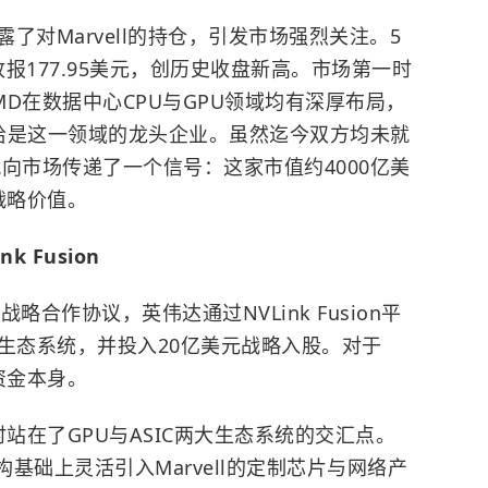
露了对Marvell的持仓，引发市场强烈关注。5
%，收报177.95美元，创历史收盘新高。市场第一时
MD
在数据中心CPU与GPU领域均有深厚布局，
l恰恰是这一领域的龙头企业。虽然迄今双方均未就
向市场传递了一个信号：这家市值约4000亿美
的战略价值。
 Fusion
战略合作协议，英伟达通过NVLink Fusion平
-RAN生态系统，并投入20亿美元战略入股。对于
超资金本身。
时站在了GPU与ASIC两大生态系统的交汇点。
达架构基础上灵活引入Marvell的定制芯片与网络产