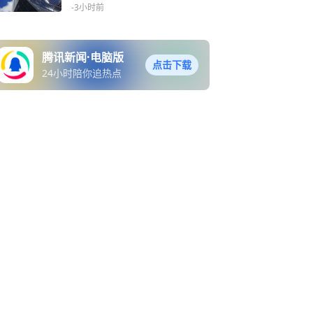
方药房指控
-3小时前
腾讯新闻·电脑版
点击下载
24小时陪你追热点