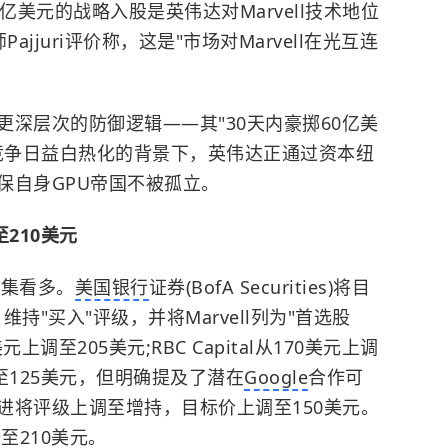
亿美元的战略入股是英伟达对Marvell技术地位
Pajjuri评价称，这是"市场对Marvell在光互连
深层次的防御逻辑——其"30天内豪掷60亿美
力竞争日益白热化的背景下，英伟达正通过资本纽
保自身GPU帝国不被孤立。
210美元
密集看多。
美国银行
证券(BofA Securities)将目
维持"买入"评级，并将Marvell列为"首选股
元上调至205美元;RBC Capital从170美元上调
至125美元，但明确提及了潜在
Google
合作可
进将评级上调至增持，目标价上调至150美元。
升至210美元。