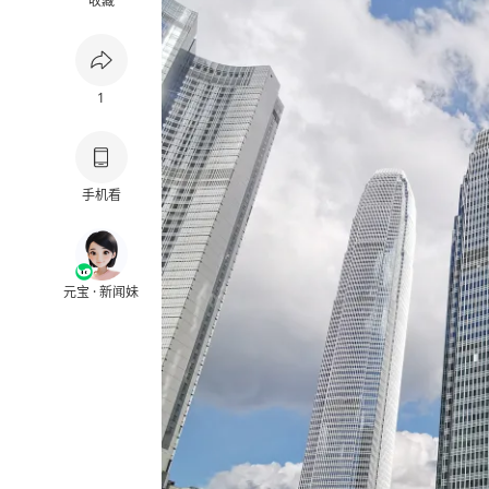
收藏
1
手机看
元宝 · 新闻妹