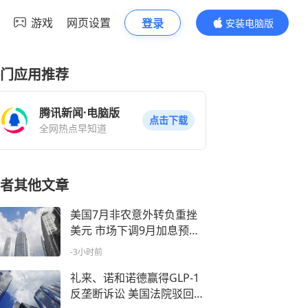
游戏
网页设置
登录
安装电脑版
内容更精彩
门应用推荐
腾讯新闻·电脑版
点击下载
全网热点早知道
者其他文章
美国7月非农意外转负重挫
美元 市场下调9月加息预期
美联储或继续按兵不动
-3小时前
礼来、诺和诺德赢得GLP-1
反垄断诉讼 美国法院驳回复