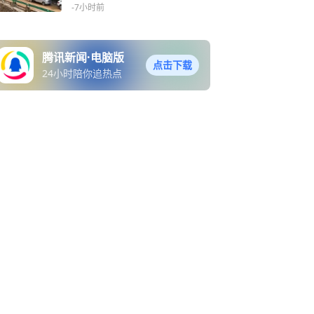
00余人
-7小时前
腾讯新闻·电脑版
点击下载
24小时陪你追热点