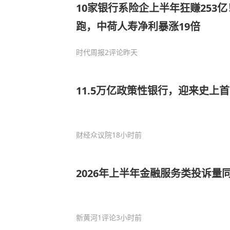
10家银行系险企上半年狂赚253亿
跑，中荷人寿净利暴涨19倍
时代周报
2评论
昨天
11.5万亿政策性银行，迎来史上
财经众议院
18小时前
2026年上半年金融服务类投诉量同比
新黄河
1评论
3小时前