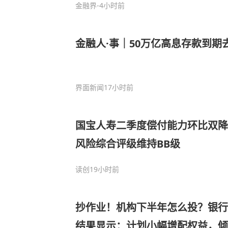
金融界
-4小时前
金融人·事｜50万亿高息存款到期
界面新闻
17小时前
国宝人寿二季度偿付能力环比双降
风险综合评级维持BB级
读创
19小时前
抄作业！机构下半年怎么投？银行
结果显示：计划小幅增配权益，