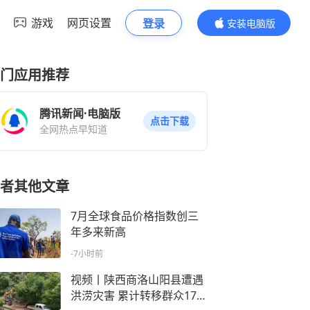
游戏
网页设置
登录
安装电脑版
内容更精彩
门应用推荐
腾讯新闻·电脑版
点击下载
全网热点早知道
者其他文章
7月全球食品价格指数创三
年多来新高
-7小时前
视频丨陕西商洛山阳县遭遇
洪涝灾害 累计转移群众170