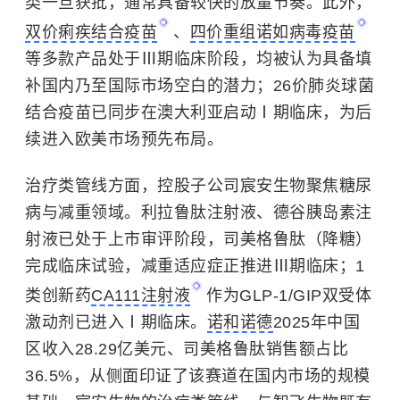
类一旦获批，通常具备较快的放量节奏。此外，
双价痢疾结合疫苗
、
四价重组诺如病毒疫苗
等多款产品处于Ⅲ期临床阶段，均被认为具备填
补国内乃至国际市场空白的潜力；26价肺炎球菌
结合疫苗已同步在澳大利亚启动Ⅰ期临床，为后
续进入欧美市场预先布局。
治疗类管线方面，控股子公司宸安生物聚焦糖尿
病与减重领域。利拉鲁肽注射液、德谷胰岛素注
射液已处于上市审评阶段，司美格鲁肽（降糖）
完成临床试验，减重适应症正推进Ⅲ期临床；1
类创新药
CA111注射液
作为GLP-1/GIP双受体
激动剂已进入Ⅰ期临床。
诺和诺德
2025年中国
区收入28.29亿美元、司美格鲁肽销售额占比
36.5%，从侧面印证了该赛道在国内市场的规模