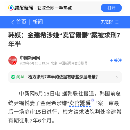
· 获取全网一手热点
打开
首页
新闻
无障碍
韩媒：金建希涉嫌“卖官鬻爵”案被求刑7
年半
中国新闻网
关注
2026年5月15日19:57
北京
中国新闻网官方账号
问AI
·
检方求刑7年半的依据有哪些深层考量？
中新网5月15日电 据韩联社报道，韩国前总
统尹锡悦妻子金建希涉嫌“
卖官鬻爵
”案一审最
后一场庭审15日进行，检方请求法院判处金建希
有期徒刑7年6个月。