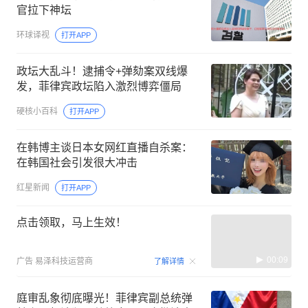
官拉下神坛
环球译视
打开APP
政坛大乱斗！逮捕令+弹劾案双线爆
发，菲律宾政坛陷入激烈博弈僵局
硬核小百科
打开APP
在韩博主谈日本女网红直播自杀案：
在韩国社会引发很大冲击
红星新闻
打开APP
点击领取，马上生效！
00:09
广告
易泽科技运营商
了解详情
庭审乱象彻底曝光！菲律宾副总统弹