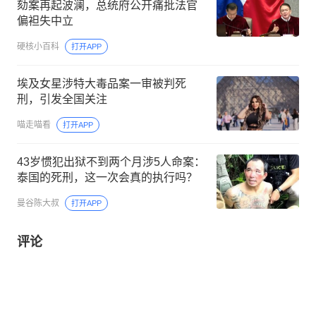
劾案再起波澜，总统府公开痛批法官
偏袒失中立
硬核小百科
打开APP
埃及女星涉特大毒品案一审被判死
刑，引发全国关注
喵走喵看
打开APP
43岁惯犯出狱不到两个月涉5人命案：
泰国的死刑，这一次会真的执行吗？
曼谷陈大叔
打开APP
评论