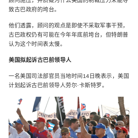
顾问施压，并质疑为什么美国的制裁压力未能导
致古巴政府的垮台。
他们透露，顾问的观点是即使不采取军事干预，
古巴政权仍有可能在今年年底前垮台，但特朗普
认为这个时间表太慢。
美国拟起诉古巴前领导人
一名美国司法部官员当地时间14日晚表示，美国
计划起诉古巴前领导人劳尔·卡斯特罗。