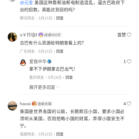
@元宝
美国这种靠断油断电制造混乱，逼古巴政府下
台的招数，真能达到目的吗？
腾讯网友
5月15日
回复
α￥玲珑‖
首赞
古巴有什么资源给特朗普看上的？
广东网友
5月15日
回复
爱我中华
1
拿不下伊朗拿古巴出气！
重庆网友
5月16日
回复
展开更多回复
haoai
4
美国是世界各国的公敌，长期欺压小国，要求小国必
须听从美国，否则抢略小国的财富，弄得小国安生不
宁。
福建网友
5月15日
回复