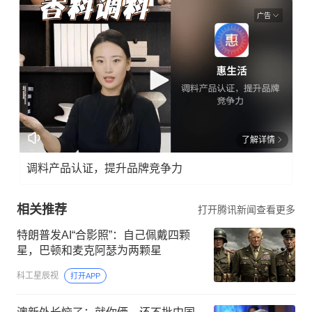
广告
了解详情
调料产品认证，提升品牌竞争力
相关推荐
打开腾讯新闻查看更多
特朗普发AI“合影照”：自己佩戴四颗
星，巴顿和麦克阿瑟为两颗星
科工星辰视
打开APP