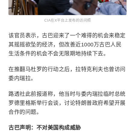
CIA在X平台上发布的访问照
该官员表示，古巴迎来了一个难得的机会来稳定
其摇摇欲坠的经济，但改善近1000万古巴人民
生活条件的机会不会无限期地持续下去。
在推翻马杜罗的行动之后，拉特克利夫也曾访问
委内瑞拉
。
路透社此前报道称，他当时与委内瑞拉临时总统
罗德里格斯举行会谈，讨论特朗普政府希望开展
合作的问题。
古巴声明：不对美国构成威胁