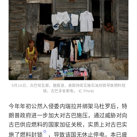
5月14日，古巴哈瓦那。据报道，美国持续实施石油封锁导致燃料短
缺，古巴多省断电。 IC Photo
今年年初公然入侵委内瑞拉并绑架马杜罗后，特
朗普政府进一步加大对古巴施压，通过威胁对向
古巴供应燃料的国家加征关税，实质上对古巴实
施了
燃料封锁
，导致该国无休止停电，本已疲