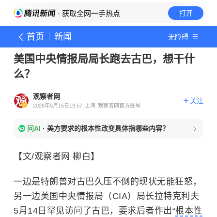
· 获取全网一手热点
打开
首页
新闻
无障碍
美国中央情报局局长跑去古巴，想干什
么？
观察者网
关注
2026年5月15日19:57
上海
观察者网官方账号
问AI
·
美方要求的根本性改变具体指哪些内容？
【文/观察者网 柳白】
一边是特朗普对古巴久压不倒的现状无能狂怒，
另一边美国中央情报局（CIA）局长拉特克利夫
5月14日罕见访问了古巴，要求后者作出“
根本性