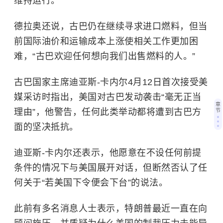
维持运行。
德拉奥还说，古巴仍在继续寻求进口燃料，但当
前国际油价和运输成本上涨使相关工作更加困
难，“古巴欢迎任何想向我们出售燃料的人。”
古巴国家主席迪亚斯-卡内尔4月12日首次接受美
媒采访时指出，美国对古巴发动袭击“毫无正当
章
理由”，他警告，任何此类举动都将遭到古巴方
节
面的坚决抵抗。
迪亚斯-卡内尔还表示，他愿意在不设任何前提
条件的情况下与美国展开对话，但断然否认了任
何关于“若美国下令便会下台”的说法。
此前有多名消息人士表示，特朗普最近一直在向