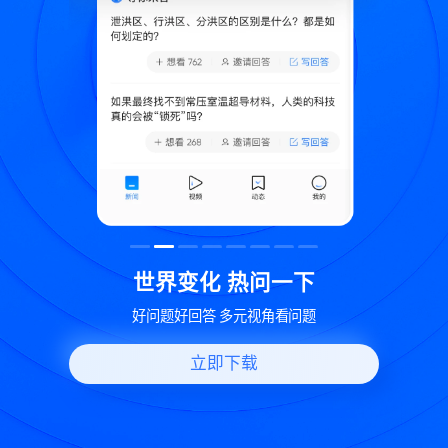
致
世界变化 热问一下
好问题好回答 多元视角看问题
立即下载