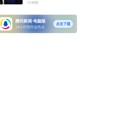
年车险份额6%
-7小时前
腾讯新闻·电脑版
点击下载
24小时陪你追热点