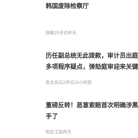
韩国废除检察厅
扬眼
25评论
昨天
历任副总统无此拨款，审计员出庭披
多项程序疑点，弹劾庭审迎来关键
亚太风云
2评论
22小时前
重磅反转！恶意索赔首次明确涉黑
手了
知否卫监
昨天