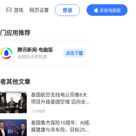
游戏
网页设置
登录
安装电脑版
内容更精彩
门应用推荐
腾讯新闻·电脑版
点击下载
全网热点早知道
者其他文章
泰国航空无线电公司推6大
项目升级泰国空域 迈向全球
航空枢纽
-7小时前
泰国鲁杰保险10周年：AI拓
展健康与非车险，目标2030