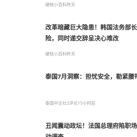
硬核小百科
昨天
改革暗藏巨大隐患！韩国法务部
险，同时递交辞呈决心难改
硬核小百科
昨天
泰国7月洞察：担忧安全，勒紧腰
泰国中文社
2评论
15小时前
丑闻震动政坛！法国总理府陷职场
动调查