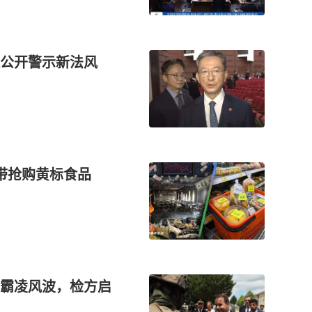
长公开警示新法风
带抢购黄标食品
霸凌风波，检方启