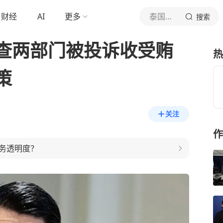
财经
AI
更多
泰国中文社
搜索
查两部门被投诉收受贿
热
策
关注
作
务透明度？