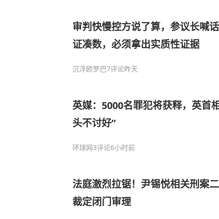
审判快慢控方说了算，参议长喊话
证凑数，必须拿出实质性证据
沉浮欧罗巴
7评论
昨天
英媒：5000名罪犯将获释，英首
头不讨好”
环球网
3评论
6小时前
法庭激烈拉锯！尹锡悦相关刑案二
裁定闭门审理