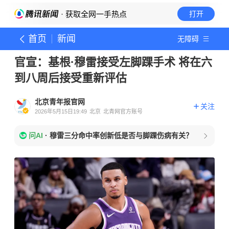
· 获取全网一手热点
打开
首页
新闻
无障碍
官宣：基根·穆雷接受左脚踝手术 将在六
到八周后接受重新评估
北京青年报官网
关注
2026年5月15日19:49
北京
北青网官方账号
问AI
·
穆雷三分命中率创新低是否与脚踝伤病有关？