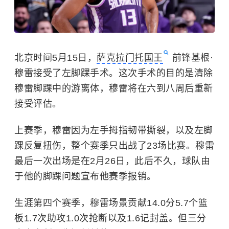
北京时间5月15日，
萨克拉门托国王
前锋基根·
穆雷接受了左脚踝手术。这次手术的目的是清除
穆雷脚踝中的游离体，穆雷将在六到八周后重新
接受评估。
上赛季，穆雷因为左手拇指韧带撕裂，以及左脚
踝反复扭伤，整个赛季只出战了23场比赛。穆雷
最后一次出场是在2月26日，此后不久，球队由
于他的脚踝问题宣布他赛季报销。
生涯第四个赛季，穆雷场景贡献14.0分5.7个篮
板1.7次助攻1.0次抢断以及1.6记封盖。但三分