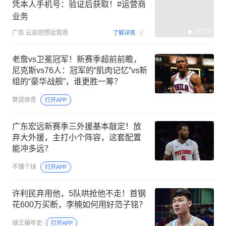
凭本人手机号：验证后获取！#运营商
业务
00:15
广告
云启创想运营商
了解详情
老詹vs卫冕冠军！新赛季超前前瞻，
尼克斯vs76人：冠军的“肌肉记忆”vs新
组的“豪华战舰”，谁更胜一筹？
樊说体育
打开APP
广东宏远新赛季三外援基本敲定！放
弃大外援，主打小个阵容，这套配置
能冲多远？
不懂个球
打开APP
许利民弃用他，5队哄抢他不走！首钢
花600万买断，李楠如何用好范子铭？
球王编年史
打开APP