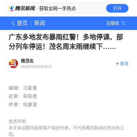
· 获取全网一手热点
打开
首页
新闻
无障碍
广东多地发布暴雨红警！多地停课、部
分列车停运！茂名周末雨继续下……
微茂名
关注
2026年5月15日19:47
编辑：刁爱惠
初审：朱昭君
终审：何康源
免责声明
本文来自腾讯新闻客户端创作者，不代表腾讯新闻的观点和立
场。