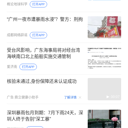
概论地球科学
打开APP
“广州一夜市遭暴雨水浸”？警方：刑拘
成都网络辟谣
打开APP
受台风影响，广东海事局将对经台湾
海峡南口北上船舶实施交通管制
爱济南
打开APP
核验未通过,身份保障还未认证成功
00:07
广告
鼎立健康小助手
了解详情
深圳暴雨包月到期：7月下雨24天，深
圳人终于告别“深工暴”