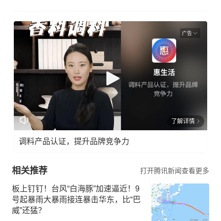
广告
了解详情
调料产品认证，提升品牌竞争力
相关推荐
打开腾讯新闻查看更多
板上钉钉！台风“白海豚”加速逼近！9
号起暴雨大暴雨接连暴击华东，比“巴
威”还猛？