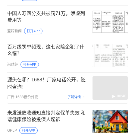
中国人寿四分支共被罚71万，涉虚列
费用等
蓝鲸新闻
打开APP
百万级罚单频现，这七家险企犯了什
么错？
柒财经
打开APP
源头在哪？1688！厂家电话公开，随
时咨询！
00:40
广告
1688低价好物
了解详情
未发送催收通知直接判定保单失效 和
谐健康保险被投保人起诉
GPLP
打开APP