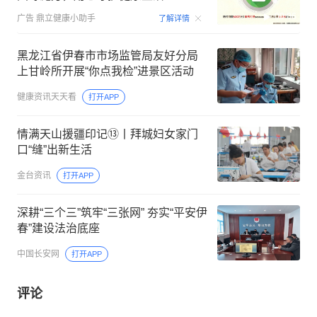
00:06
广告
鼎立健康小助手
了解详情
黑龙江省伊春市市场监管局友好分局
上甘岭所开展“你点我检”进景区活动
健康资讯天天看
打开APP
情满天山援疆印记⑬丨拜城妇女家门
口“缝”出新生活
金台资讯
打开APP
深耕“三个三”筑牢“三张网” 夯实“平安伊
春”建设法治底座
中国长安网
打开APP
评论