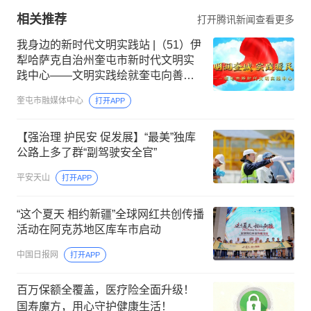
相关推荐
打开腾讯新闻查看更多
我身边的新时代文明实践站 |（51）伊
犁哈萨克自治州奎屯市新时代文明实
践中心——文明实践绘就奎屯向善新
风图景
奎屯市融媒体中心
打开APP
【强治理 护民安 促发展】“最美”独库
公路上多了群“副驾驶安全官”
平安天山
打开APP
“这个夏天 相约新疆”全球网红共创传播
活动在阿克苏地区库车市启动
中国日报网
打开APP
百万保额全覆盖，医疗险全面升级！
国寿魔方，用心守护健康生活！