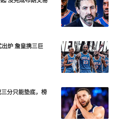
起 没完成布朗交易
式出炉 詹皇携三巨
记三分只能垫底，榜