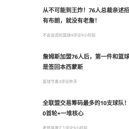
从不可能到王炸！76人总裁亲述
有布朗，就没有老詹！
不会说谎的篮球
4评论
9小时前
詹姆斯加盟76人后，第一件和篮
是签回本西蒙斯
篮球节奏
3评论
昨天
全联盟交易筹码最多的10支球队！
0首轮+一堆核心
老郎体育汇
1评论
9小时前