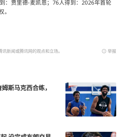
：贾里德-麦凯恩；76人得到：2026年首轮
权。
腾讯新闻或腾讯网的观点和立场。
举报
，詹姆斯马克西合练，