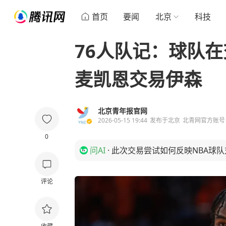
首页
要闻
北京
科技
76人队记：球队在
麦凯恩交易伊森
北京青年报官网
2026-05-15 19:44
发布于
北京
北青网官方账号
0
问AI
·
此次交易尝试如何反映NBA球
评论