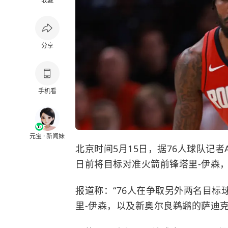
收藏
分享
手机看
元宝 · 新闻妹
北京时间5月15日，据
76人
球队记者A
日前将目标对准
火箭
前锋塔里-伊森
报道称：“76人在争取另外两名目
里-伊森，以及
新奥尔良鹈鹕
的萨迪克