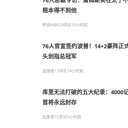
76人总裁专访：詹姆斯实在太了不
根本得不到他
罗说NBA
29评论
15小时前
76人官宣签约波普！14+2豪阵正
头剑指总冠军
追球者
17评论
14小时前
库里无法打破的五大纪录：4000
首将永远封存
加里哥
72评论
5小时前