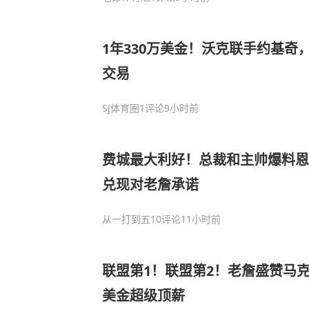
1年330万美金！沃克联手约基奇
交易
SJ体育圈
1评论
9小时前
费城最大利好！总裁和主帅爆料恩
兑现对老詹承诺
从一打到五
10评论
11小时前
联盟第1！联盟第2！老詹盛赞马克
美金超级顶薪