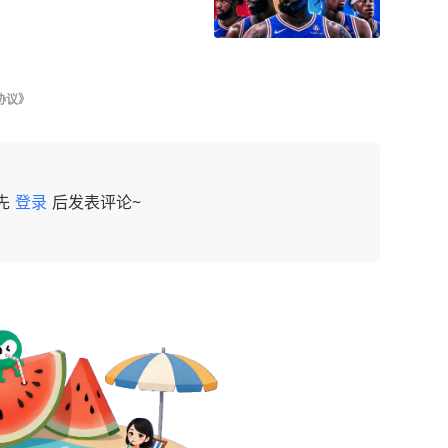
协议》
先
登录
后发表评论~