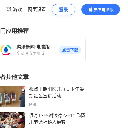
游戏
网页设置
登录
安装电脑版
内容更精彩
门应用推荐
腾讯新闻·电脑版
点击下载
全网热点早知道
者其他文章
视点｜朝阳区开展青少年暑
期红色宣讲活动
刚刚
佩奇17+5谢泼德22+11 飞翼
末节遭神秘人逆转