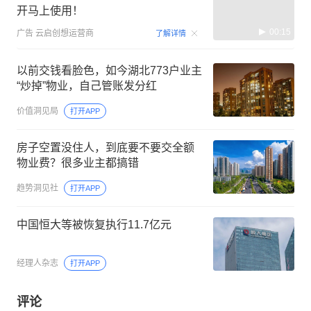
开马上使用！
00:15
广告
云启创想运营商
了解详情
以前交钱看脸色，如今湖北773户业主
“炒掉”物业，自己管账发分红
价值洞见局
打开APP
房子空置没住人，到底要不要交全额
物业费？很多业主都搞错
趋势洞见社
打开APP
中国恒大等被恢复执行11.7亿元
经理人杂志
打开APP
评论