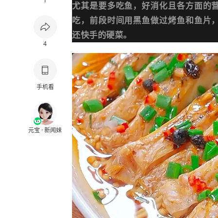
1
尤其是要多吃鱼，好消化且各方面的
吃，前段时间用黑鱼做过烤鱼和鱼片
还快手的硬菜。
4
手机看
元宝 · 新闻妹