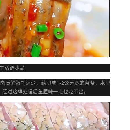
生活调味品
肉质鲜嫩刺还少，给切成1-2公分宽的条条，水里
，经过这样处理后鱼腥味一点也吃不出。