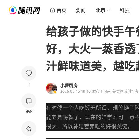
首页
要闻
北京
科技
给孩子做的快手午
好，大火一蒸香透
汁鲜味道美，越吃
0
小曹厨房
2026-05-15 19:40
发布于
河南
美食领域创作者
有时候一个人吃饭无所谓，想偷懒了
评论
能老是将就了，现在的娃学习可一点
很大，所以补足营养吃的好很关键。