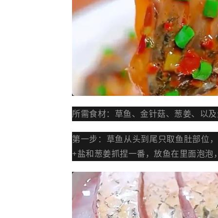
所需食材：草鱼、
金针菇
、葱姜、以及
第一步：草鱼从头到尾只取鱼肚部位，
+盐和葱姜抓捏一番，放鱼在里面泡泡