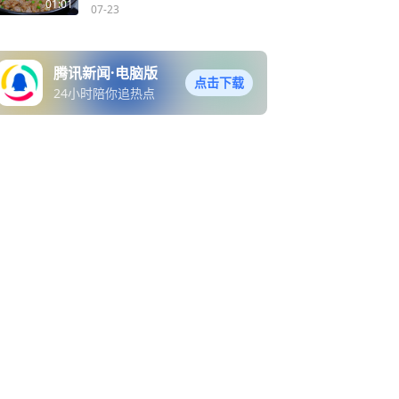
嫩脆爽，一个菜扫光一锅饭
01:01
07-23
腾讯新闻·电脑版
点击下载
24小时陪你追热点