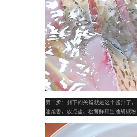
第二步：剩下的关键就是这个酱汁了，
油炝香，放点盐、松茸鲜和生抽胡椒粉