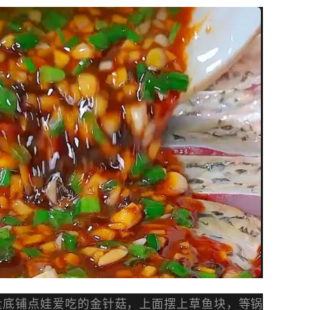
盘底铺点娃爱吃的金针菇，上面摆上草鱼块，等锅