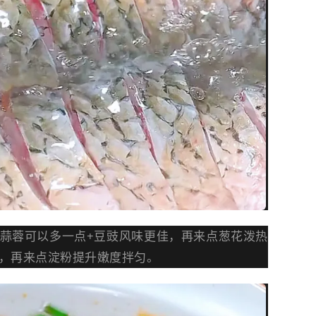
蒜蓉可以多一点+豆豉风味更佳，再来点葱花泼热
，再来点淀粉提升嫩度拌匀。