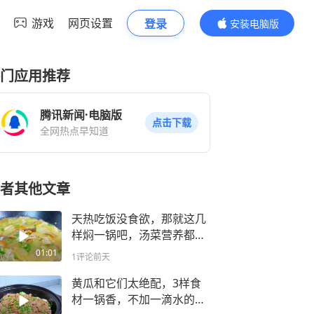
游戏
网页设置
登录
安装电脑版
内容更精彩
门应用推荐
腾讯新闻·电脑版
点击下载
全网热点早知道
者其他文章
天热吃饭没食欲，那就这几
样焖一锅吧，汤菜营养都齐
全，好吃下饭真滋润
01:01
1评论
前天
黄瓜和它们太绝配，3样食
材一锅香，不加一滴水的鲜