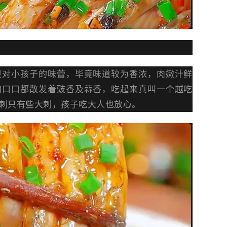
很对小孩子的味蕾，毕竟味道较为香浓，肉嫩汁鲜
肉口口都散发着豉香及蒜香，吃起来真叫一个越吃
刺只有些大刺，孩子吃大人也放心。