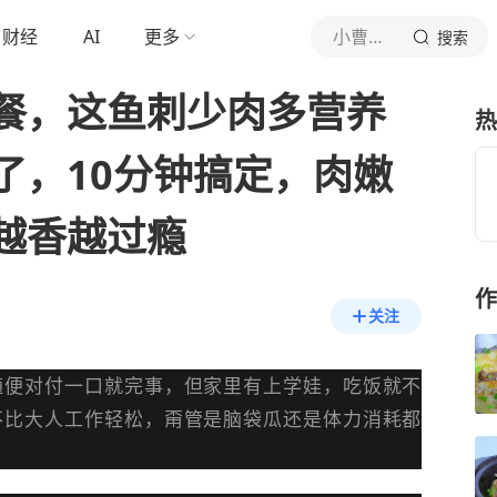
财经
AI
更多
小曹厨房
搜索
餐，这鱼刺少肉多营养
热
了，10分钟搞定，肉嫩
越香越过瘾
作
关注
随便对付一口就完事，但家里有上学娃，吃饭就不
不比大人工作轻松，甭管是脑袋瓜还是体力消耗都