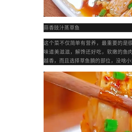
蒜香豉汁蒸草鱼
这个菜不仅简单有营养，最重要的是
味道美滋滋，解馋还好吃，软嫩的鱼
越香，而且选择草鱼腩的部位，没啥小