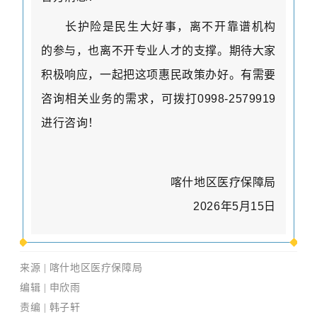
长护险是民生大好事，离不开靠谱机构
的参与，也离不开专业人才的支撑。期待大家
积极响应，一起把这项惠民政策办好。有需要
咨询相关业务的需求，可拨打
0998-2579919
进行咨询！
喀什地区医疗保障局
2026
年
5
月
15
日
来
源
|
喀什地区医疗保障局
编
辑
| 申欣雨
责编
| 韩子轩