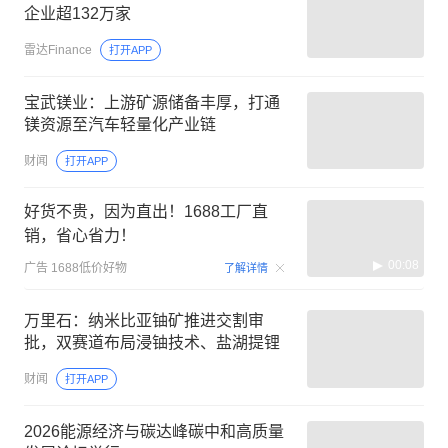
企业超132万家
雷达Finance
打开APP
宝武镁业：上游矿源储备丰厚，打通
镁资源至汽车轻量化产业链
财闻
打开APP
好货不贵，因为直出！1688工厂直
销，省心省力！
00:08
广告
1688低价好物
了解详情
万里石：纳米比亚铀矿推进交割审
批，双赛道布局浸铀技术、盐湖提锂
财闻
打开APP
2026能源经济与碳达峰碳中和高质量