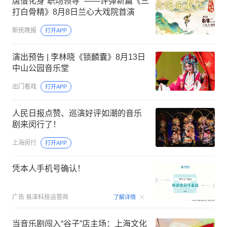
唐僧化身“职场领导” ——评弹新篇《三
打白骨精》8月8日兰心大戏院首演
新民晚报
打开APP
演出预告 | 李林晓《锁麟囊》8月13日
中山公园音乐堂
出门看戏
打开APP
人民日报点赞、巡演好评如潮的音乐
剧来闵行了！
上海闵行
打开APP
凭本人手机号确认！
00:09
广告
易泽科技运营商
了解详情
当音乐剧闯入“谷子”店主场：上海文化