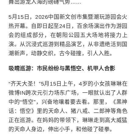
舞出游龙入海的磅礴气势……
5月15日，2026中国新文创市集暨潮玩游园会火
热开幕。自即日起至24日，百余场演出作为游园
会的组成部分，在朝阳公园五大场地将接力上
演。从沉浸式巡游到精品演艺，从非遗绝活到国
潮新声，动静交织，古今碰撞，引人入胜。
吸睛巡游：
市民纷纷与黑悟空、机甲人合影
“齐天大圣！”5月15日上午，4岁的小女孩琳琳在
微博IN跨次元引力场东广场，一眼就认出了人群
中的“悟空”，兴奋地嚷着要去看。那里，《黑神
话：悟空》里的天命人、猪八戒、
二郎神
等角色
正在巡游。在妈妈的带领下，琳琳走到高大威猛
的天命人身边，伸出小手，和他碰了碰拳。