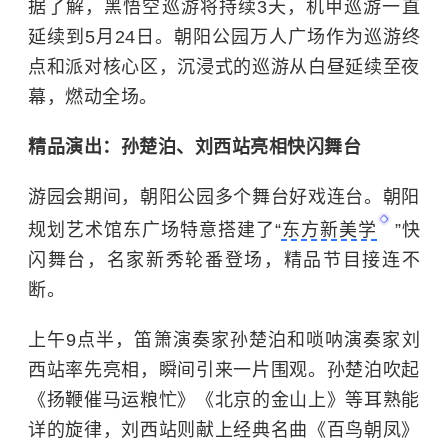
据了解，黑悟空巡游将持续3天，机甲巡游一直
延续到5月24日。朝阳公园万人广场作为巡游终
点和派对核心区，沉浸式的巡游从白昼延续至夜
幕，燃动全场。
精品演出：孙楚泊、刘西站亮相快闪舞台
游园会期间，朝阳公园多个舞台好戏连台。朝阳
规划艺术馆东广场特意搭建了“
东方新美学
”快
闪舞台，名家新秀轮番登场，精品节目接连不
断。
上午9点半，笛箫演奏家孙楚泊和唢呐演奏家刘
西站率先亮相，瞬间引来一片围观。孙楚泊吹起
《扬鞭催马运粮忙》《北京的金山上》等耳熟能
详的旋律，刘西站则献上经典名曲《百鸟朝凤》