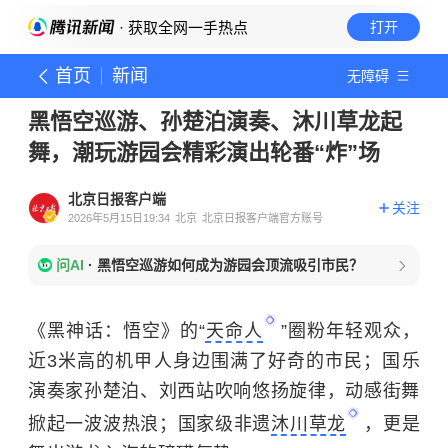
· 获取全网一手热点
打开
首页
新闻
无障碍
黑悟空巡游、孙楚泊演奏、沐川草龙起
舞，潮玩游园会精彩演出轮番“炸”场
北京日报客户端
关注
2026年5月15日19:34
北京
北京日报客户端官方账号
问AI
·
黑悟空巡游如何成为游园会顶流吸引市民？
《黑神话：悟空》的“
天命人
”圈粉年轻观众，
近3米高的机甲人身边围满了好奇的市民；国乐
演奏家孙楚泊、刘西站吹响悠扬旋律，动感街舞
掀起一波波热浪；国家级非遗
沐川草龙
，更是