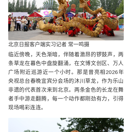
北京日报客户端实习记者 常一鸣摄
临近傍晚，天色渐暗，伴随着激昂的锣鼓声，两
条草龙在暮色中盘旋翻涌，在文博文创区、万人
广场附近巡游近一个小时。那是曾亮相2026年
央视总台春晚宜宾分会场的沐川草龙，作为乐山
非遗的代表首次来到北京。两条金色的长龙在舞
者手中游走翻腾，每一个动作都刚劲有力，引得
现场喝彩连连。