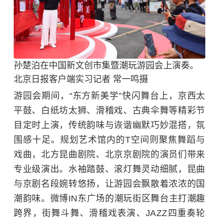
孙楚泊在中国新文创市集暨潮玩游园会上演奏。
北京日报客户端实习记者 常一鸣摄
游园会期间，“东方新美学”快闪舞台上，京西太
平鼓、白纸坊太狮、滑稽戏、古典伞舞等精彩节
目定时上演，传统韵味与诙谐幽默巧妙混搭，氛
围感十足。规划艺术馆内的T空间则聚焦舞蹈与
戏曲，北方昆曲剧院、北京京剧院的演员们带来
专业级演出。水袖踏鼓、滚灯舞灵动细腻，昆曲
与京剧名段婉转悠扬，让游园会飘散着浓浓的国
潮韵味。微博IN东广场的潮玩街区舞台主打潮趣
跨界，街舞斗舞、滑稽戏表演、JAZZ四重奏轮