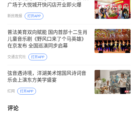
广场于大悦城开快闪店开业即火爆
新民晚报
打开APP
普法美育双向赋能 国内首部十二生肖
儿童音乐剧《野风口来了个马英雄》
在京发布 全国巡演同步启幕
交通言究社
打开APP
弦音遇诗境，洋湖美术馆国风诗词音
乐会上演东方美学盛宴
红网
打开APP
评论