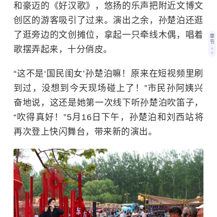
和豪迈的《好汉歌》，悠扬的乐声把附近文博文
创区的游客吸引了过来。演出之余，孙楚泊还逛
了逛旁边的文创摊位，拿起一只牵线木偶，唱着
章
节
歌摆弄起来，十分俏皮。
“这不是‘国民闺女’孙楚泊嘛！原来在短视频里刷
到过，没想到今天现场碰上了！”市民孙阿姨兴
奋地说，这还是她第一次线下听孙楚泊吹笛子，
“吹得真好！”5月16日下午，孙楚泊和刘西站将
再次登上快闪舞台，带来新的演出。