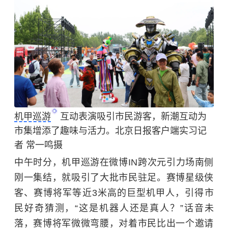
机甲巡游
互动表演吸引市民游客，新潮互动为
市集增添了趣味与活力。北京日报客户端实习记
者 常一鸣摄
中午时分，机甲巡游在微博IN跨次元引力场南侧
刚一集结，就吸引了大批市民驻足。赛博星级侠
客、赛博将军等近3米高的巨型机甲人，引得市
民好奇猜测，“这是机器人还是真人？”话音未
落，赛博将军微微弯腰，对着市民比出一个邀请