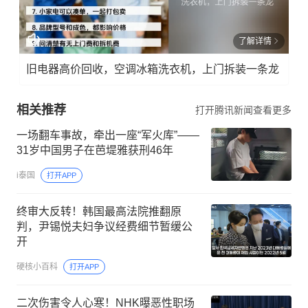
了解详情
旧电器高价回收，空调冰箱洗衣机，上门拆装一条龙
相关推荐
打开腾讯新闻查看更多
一场翻车事故，牵出一座“军火库”——
31岁中国男子在芭堤雅获刑46年
i泰国
打开APP
终审大反转！韩国最高法院推翻原
判，尹锡悦夫妇争议经费细节暂缓公
开
硬核小百科
打开APP
二次伤害令人心寒！NHK曝恶性职场