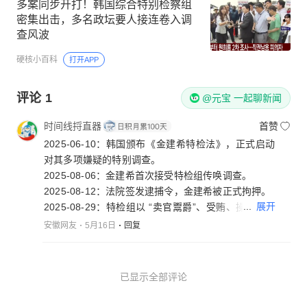
多案同步开打！韩国综合特别检察组
密集出击，多名政坛要人接连卷入调
查风波
硬核小百科
打开APP
评论
1
@元宝 一起聊新闻
时间线捋直器
首赞
2025-06-10：韩国颁布《金建希特检法》，正式启动
对其多项嫌疑的特别调查。
2025-08-06：金建希首次接受特检组传唤调查。
2025-08-12：法院签发逮捕令，金建希被正式拘押。
...
展开
2025-08-29：特检组以 “卖官鬻爵”、受贿、操纵股价
等罪名对其提起公诉。
安徽网友
5月16日
回复
2025-12-03：特检组在关联案件中请求量刑15年（股
价操纵 + 受贿）。
2026-04-28：二审宣判：操纵股价、斡旋受贿成立，
已显示全部评论
判处4年、罚金5000万韩元。
2026-05-15：“卖官鬻爵” 案最后一次庭审，特检组正