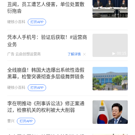
丑闻，员工遭艺人侵害，单位处置敷
衍拖沓
硬核小百科
打开APP
凭本人手机号：验证后获取！#运营商
业务
00:15
广告
云启创想运营商
了解详情
全线崩盘！韩国大选爆出系统性造假
黑幕，检警突袭彻查多层级舞弊链条
硬核小百科
打开APP
李在明推动《刑事诉讼法》修正案通
过，检察机关的权利被大大削弱
曹兴
打开APP