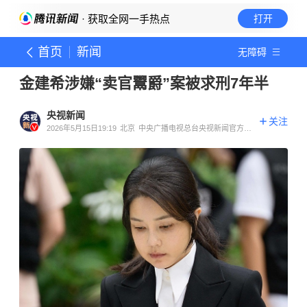
· 获取全网一手热点
打开
首页
新闻
无障碍
金建希涉嫌“卖官鬻爵”案被求刑7年半
央视新闻
关注
2026年5月15日19:19
北京
中央广播电视总台央视新闻官方账
号